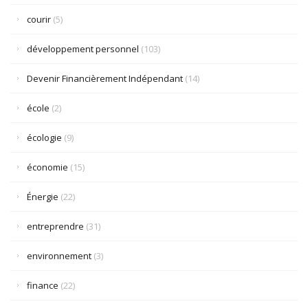
courir
(5)
développement personnel
(103)
Devenir Financièrement Indépendant
(14)
école
(2)
écologie
(9)
économie
(15)
Énergie
(22)
entreprendre
(31)
environnement
(3)
finance
(22)