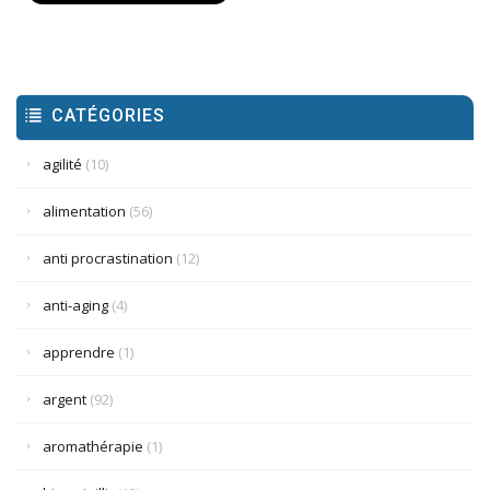
CATÉGORIES
agilité
(10)
alimentation
(56)
anti procrastination
(12)
anti-aging
(4)
apprendre
(1)
argent
(92)
aromathérapie
(1)