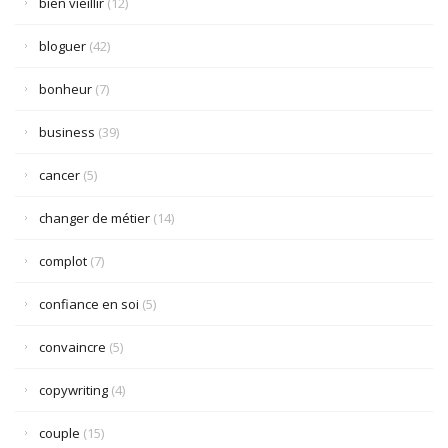
bien vieillir
(12)
bloguer
(42)
bonheur
(7)
business
(39)
cancer
(5)
changer de métier
(14)
complot
(7)
confiance en soi
(5)
convaincre
(5)
copywriting
(4)
couple
(15)