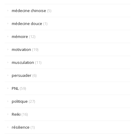
médecine chinoise
(5)
médecine douce
(1)
mémoire
(12)
motivation
(19)
musculation
(11)
persuader
(6)
PNL
(59)
politique
(27)
Reiki
(16)
résilience
(1)