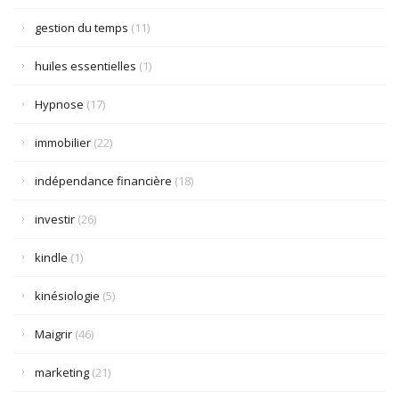
gestion du temps
(11)
huiles essentielles
(1)
Hypnose
(17)
immobilier
(22)
indépendance financière
(18)
investir
(26)
kindle
(1)
kinésiologie
(5)
Maigrir
(46)
marketing
(21)