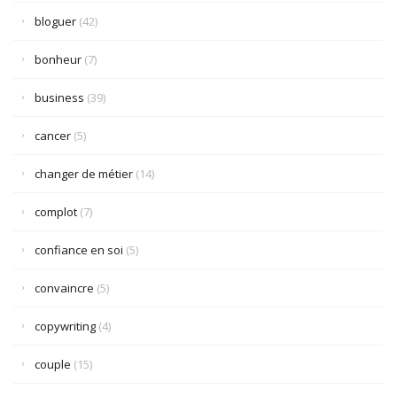
bloguer
(42)
bonheur
(7)
business
(39)
cancer
(5)
changer de métier
(14)
complot
(7)
confiance en soi
(5)
convaincre
(5)
copywriting
(4)
couple
(15)