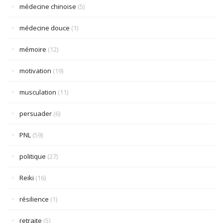
médecine chinoise
(5)
médecine douce
(1)
mémoire
(12)
motivation
(19)
musculation
(11)
persuader
(6)
PNL
(59)
politique
(27)
Reiki
(16)
résilience
(1)
retraite
(5)