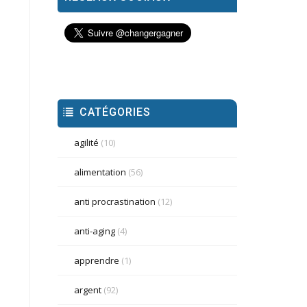
CATÉGORIES
agilité
(10)
alimentation
(56)
anti procrastination
(12)
anti-aging
(4)
apprendre
(1)
argent
(92)