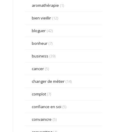
aromathérapie
(1)
bien vieillir
(12)
bloguer
(42)
bonheur
(7)
business
(39)
cancer
(5)
changer de métier
(14)
complot
(7)
confiance en soi
(5)
convaincre
(5)
copywriting
(4)