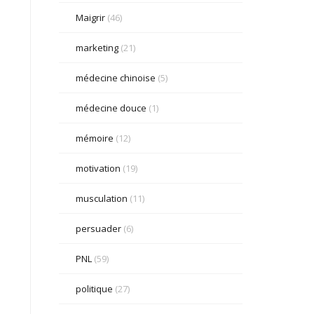
Maigrir
(46)
marketing
(21)
médecine chinoise
(5)
médecine douce
(1)
mémoire
(12)
motivation
(19)
musculation
(11)
persuader
(6)
PNL
(59)
politique
(27)