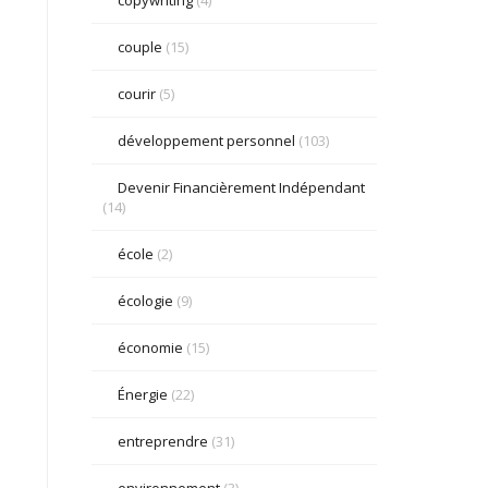
couple
(15)
courir
(5)
développement personnel
(103)
Devenir Financièrement Indépendant
(14)
école
(2)
écologie
(9)
économie
(15)
Énergie
(22)
entreprendre
(31)
environnement
(3)