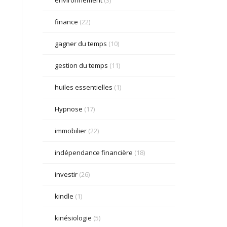
finance
(22)
gagner du temps
(10)
gestion du temps
(11)
huiles essentielles
(1)
Hypnose
(17)
immobilier
(22)
indépendance financière
(18)
investir
(26)
kindle
(1)
kinésiologie
(5)