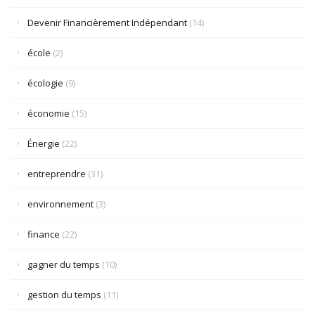
Devenir Financièrement Indépendant
(14)
école
(2)
écologie
(9)
économie
(15)
Énergie
(22)
entreprendre
(31)
environnement
(3)
finance
(22)
gagner du temps
(10)
gestion du temps
(11)