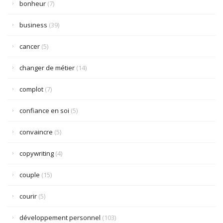
bonheur
(7)
business
(39)
cancer
(5)
changer de métier
(14)
complot
(7)
confiance en soi
(5)
convaincre
(5)
copywriting
(4)
couple
(15)
courir
(5)
développement personnel
(103)