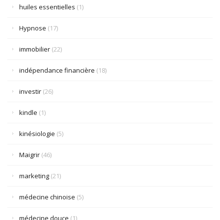
huiles essentielles
(1)
Hypnose
(17)
immobilier
(22)
indépendance financière
(18)
investir
(26)
kindle
(1)
kinésiologie
(5)
Maigrir
(46)
marketing
(21)
médecine chinoise
(5)
médecine douce
(1)