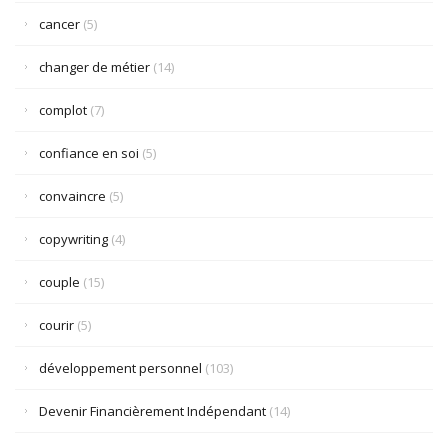
cancer
(5)
changer de métier
(14)
complot
(7)
confiance en soi
(5)
convaincre
(5)
copywriting
(4)
couple
(15)
courir
(5)
développement personnel
(103)
Devenir Financièrement Indépendant
(14)