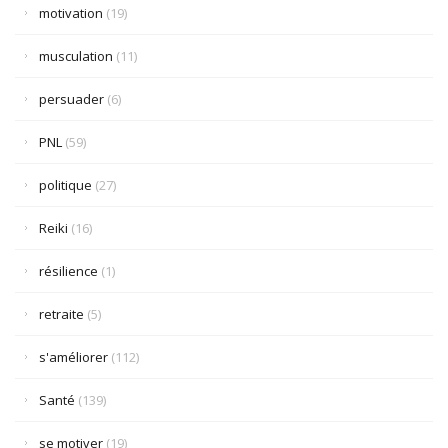
motivation
(19)
musculation
(11)
persuader
(6)
PNL
(59)
politique
(27)
Reiki
(16)
résilience
(1)
retraite
(5)
s'améliorer
(112)
Santé
(139)
se motiver
(19)