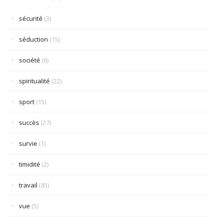
sécurité
(3)
séduction
(15)
société
(6)
spiritualité
(22)
sport
(15)
succès
(27)
survie
(1)
timidité
(2)
travail
(45)
vue
(5)