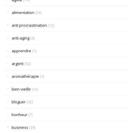
alimentation
(56)
anti procrastination
(12)
anti-aging
(4)
apprendre
(1)
argent
(92)
aromathérapie
(1)
bien vieillir
(12)
bloguer
(42)
bonheur
(7)
business
(39)