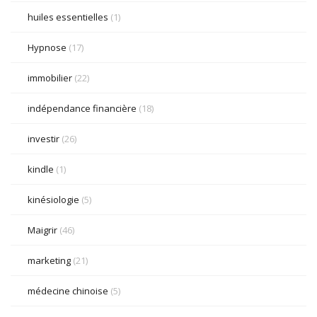
huiles essentielles
(1)
Hypnose
(17)
immobilier
(22)
indépendance financière
(18)
investir
(26)
kindle
(1)
kinésiologie
(5)
Maigrir
(46)
marketing
(21)
médecine chinoise
(5)