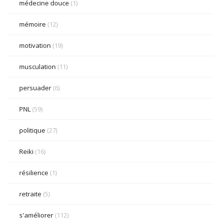
médecine douce
(1)
mémoire
(12)
motivation
(19)
musculation
(11)
persuader
(6)
PNL
(59)
politique
(27)
Reiki
(16)
résilience
(1)
retraite
(5)
s'améliorer
(112)