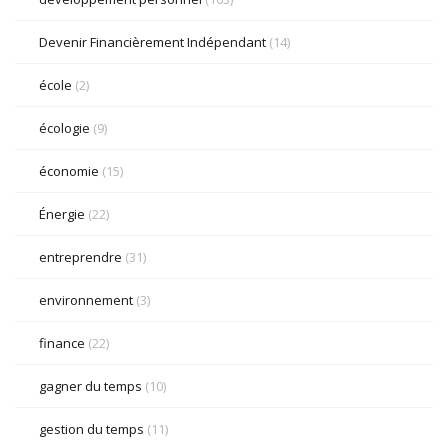
Devenir Financièrement Indépendant
(14)
école
(2)
écologie
(9)
économie
(15)
Énergie
(22)
entreprendre
(31)
environnement
(3)
finance
(22)
gagner du temps
(10)
gestion du temps
(11)