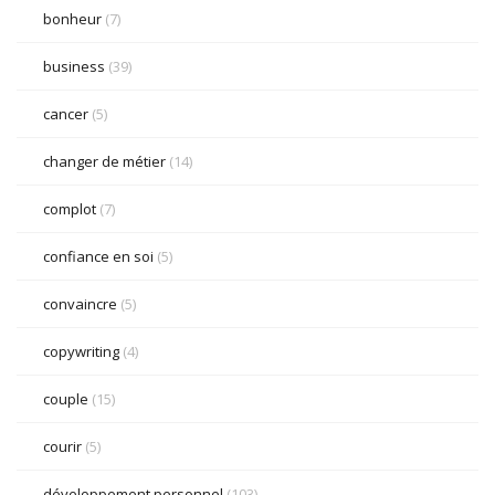
bonheur
(7)
business
(39)
cancer
(5)
changer de métier
(14)
complot
(7)
confiance en soi
(5)
convaincre
(5)
copywriting
(4)
couple
(15)
courir
(5)
développement personnel
(103)