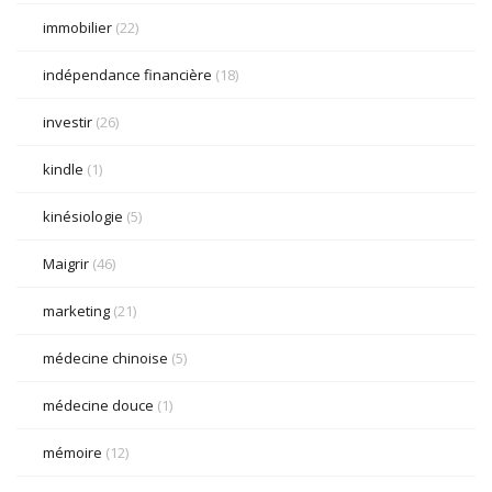
immobilier
(22)
indépendance financière
(18)
investir
(26)
kindle
(1)
kinésiologie
(5)
Maigrir
(46)
marketing
(21)
médecine chinoise
(5)
médecine douce
(1)
mémoire
(12)