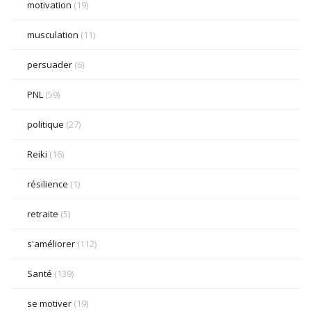
motivation
(19)
musculation
(11)
persuader
(6)
PNL
(59)
politique
(27)
Reiki
(16)
résilience
(1)
retraite
(5)
s'améliorer
(112)
Santé
(139)
se motiver
(19)