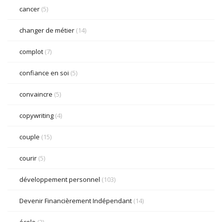
cancer
(5)
changer de métier
(14)
complot
(7)
confiance en soi
(5)
convaincre
(5)
copywriting
(4)
couple
(15)
courir
(5)
développement personnel
(103)
Devenir Financièrement Indépendant
(14)