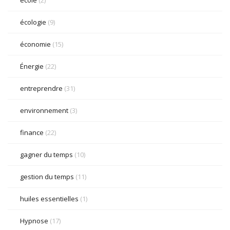
école
(2)
écologie
(9)
économie
(15)
Énergie
(22)
entreprendre
(31)
environnement
(3)
finance
(22)
gagner du temps
(10)
gestion du temps
(11)
huiles essentielles
(1)
Hypnose
(17)