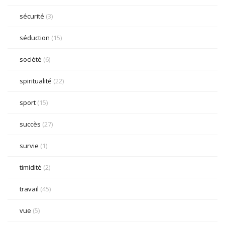
sécurité
(3)
séduction
(15)
société
(6)
spiritualité
(22)
sport
(15)
succès
(27)
survie
(1)
timidité
(2)
travail
(45)
vue
(5)