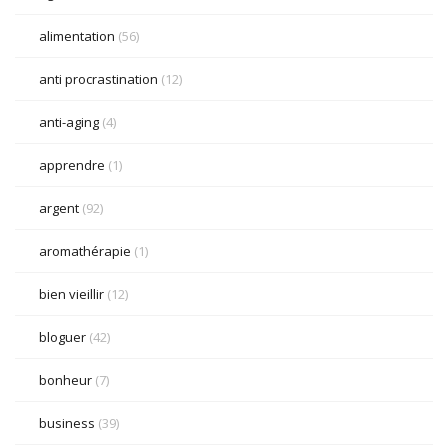
alimentation
(56)
anti procrastination
(12)
anti-aging
(4)
apprendre
(1)
argent
(92)
aromathérapie
(1)
bien vieillir
(12)
bloguer
(42)
bonheur
(7)
business
(39)