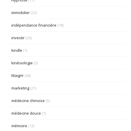
Hypnose
(17)
immobilier
(22)
indépendance financière
(18)
investir
(26)
kindle
(1)
kinésiologie
(5)
Maigrir
(46)
marketing
(21)
médecine chinoise
(5)
médecine douce
(1)
mémoire
(12)