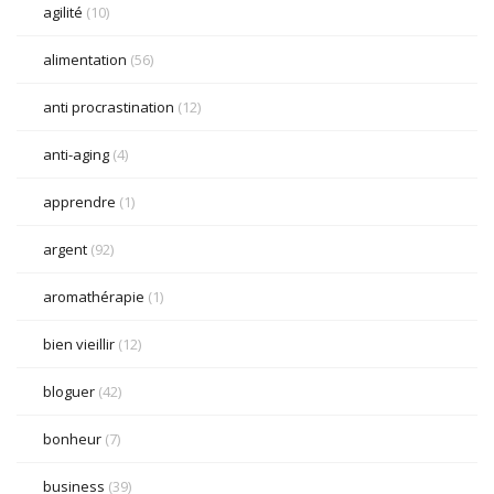
agilité
(10)
alimentation
(56)
anti procrastination
(12)
anti-aging
(4)
apprendre
(1)
argent
(92)
aromathérapie
(1)
bien vieillir
(12)
bloguer
(42)
bonheur
(7)
business
(39)