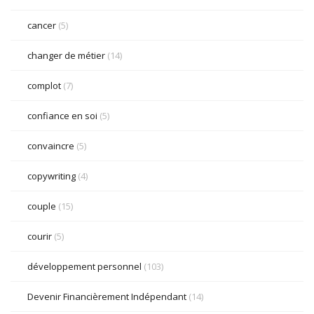
cancer
(5)
changer de métier
(14)
complot
(7)
confiance en soi
(5)
convaincre
(5)
copywriting
(4)
couple
(15)
courir
(5)
développement personnel
(103)
Devenir Financièrement Indépendant
(14)