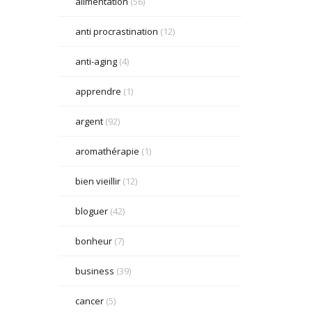
alimentation
(56)
anti procrastination
(12)
anti-aging
(4)
apprendre
(1)
argent
(92)
aromathérapie
(1)
bien vieillir
(12)
bloguer
(42)
bonheur
(7)
business
(39)
cancer
(5)