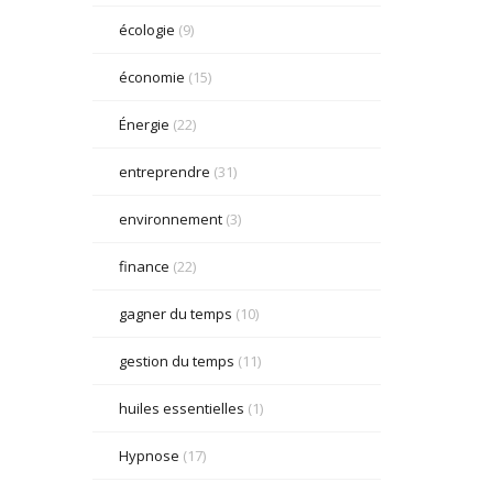
écologie
(9)
économie
(15)
Énergie
(22)
entreprendre
(31)
environnement
(3)
finance
(22)
gagner du temps
(10)
gestion du temps
(11)
huiles essentielles
(1)
Hypnose
(17)