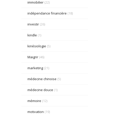
immobilier
(22)
indépendance financière
(18)
investir
(26)
kindle
(1)
kinésiologie
(5)
Maigrir
(46)
marketing
(21)
médecine chinoise
(5)
médecine douce
(1)
mémoire
(12)
motivation
(19)