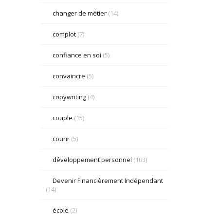
changer de métier
(14)
complot
(7)
confiance en soi
(5)
convaincre
(5)
copywriting
(4)
couple
(15)
courir
(5)
développement personnel
(103)
Devenir Financièrement Indépendant
(14)
école
(2)