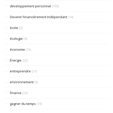
développement personnel
(103)
Devenir Financièrement Indépendant
(14)
école
(2)
écologie
(9)
économie
(15)
Énergie
(22)
entreprendre
(31)
environnement
(3)
finance
(22)
gagner du temps
(10)