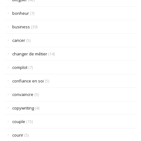
bonheur
(7)
business
(39)
cancer
(5)
changer de métier
(14)
complot
(7)
confiance en soi
(5)
convaincre
(5)
copywriting
(4)
couple
(15)
courir
(5)