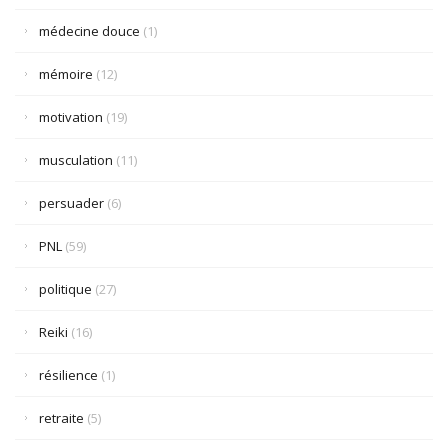
médecine douce
(1)
mémoire
(12)
motivation
(19)
musculation
(11)
persuader
(6)
PNL
(59)
politique
(27)
Reiki
(16)
résilience
(1)
retraite
(5)