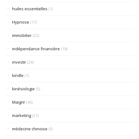
huiles essentielles
(1)
Hypnose
(17)
immobilier
(22)
indépendance financière
(18)
investir
(26)
kindle
(1)
kinésiologie
(5)
Maigrir
(46)
marketing
(21)
médecine chinoise
(5)