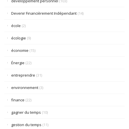
développement personnel
(103)
Devenir Financièrement Indépendant
(14)
école
(2)
écologie
(9)
économie
(15)
Énergie
(22)
entreprendre
(31)
environnement
(3)
finance
(22)
gagner du temps
(10)
gestion du temps
(11)