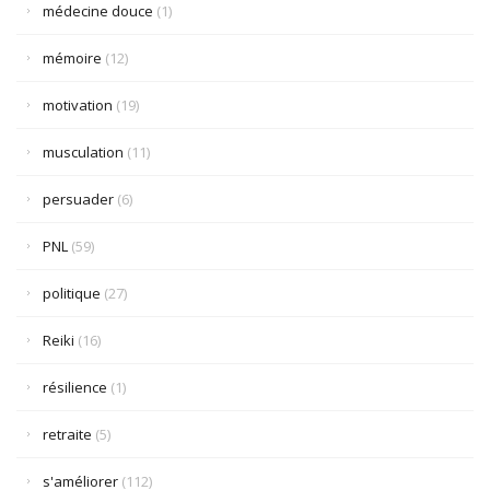
médecine douce
(1)
mémoire
(12)
motivation
(19)
musculation
(11)
persuader
(6)
PNL
(59)
politique
(27)
Reiki
(16)
résilience
(1)
retraite
(5)
s'améliorer
(112)