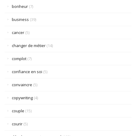
bonheur
(7)
business
(39)
cancer
(5)
changer de métier
(14)
complot
(7)
confiance en soi
(5)
convaincre
(5)
copywriting
(4)
couple
(15)
courir
(5)