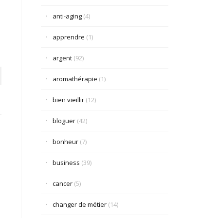
anti-aging
(4)
apprendre
(1)
argent
(92)
aromathérapie
(1)
bien vieillir
(12)
bloguer
(42)
bonheur
(7)
business
(39)
cancer
(5)
changer de métier
(14)