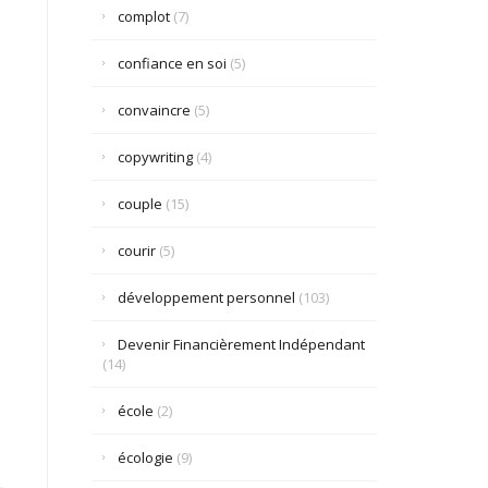
complot
(7)
confiance en soi
(5)
convaincre
(5)
copywriting
(4)
couple
(15)
courir
(5)
développement personnel
(103)
Devenir Financièrement Indépendant
(14)
école
(2)
écologie
(9)