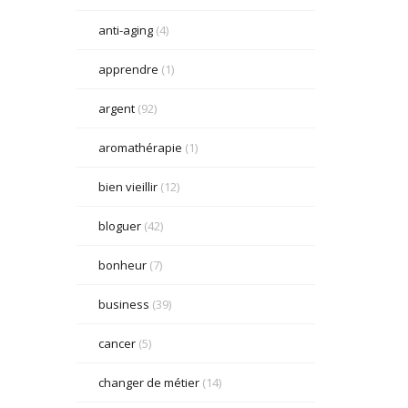
anti-aging
(4)
apprendre
(1)
argent
(92)
aromathérapie
(1)
bien vieillir
(12)
bloguer
(42)
bonheur
(7)
business
(39)
cancer
(5)
changer de métier
(14)