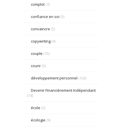
complot
(7)
confiance en soi
(5)
convaincre
(5)
copywriting
(4)
couple
(15)
courir
(5)
développement personnel
(103)
Devenir Financièrement Indépendant
(14)
école
(2)
écologie
(9)