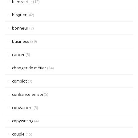
bien vieillir
(12)
bloguer
(42)
bonheur
(7)
business
(39)
cancer
(5)
changer de métier
(14)
complot
(7)
confiance en soi
(5)
convaincre
(5)
copywriting
(4)
couple
(15)