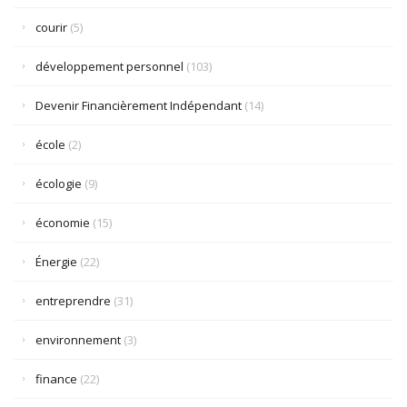
courir
(5)
développement personnel
(103)
Devenir Financièrement Indépendant
(14)
école
(2)
écologie
(9)
économie
(15)
Énergie
(22)
entreprendre
(31)
environnement
(3)
finance
(22)