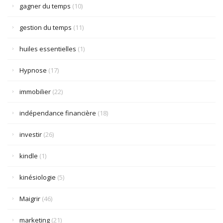
gagner du temps
(10)
gestion du temps
(11)
huiles essentielles
(1)
Hypnose
(17)
immobilier
(22)
indépendance financière
(18)
investir
(26)
kindle
(1)
kinésiologie
(5)
Maigrir
(46)
marketing
(21)