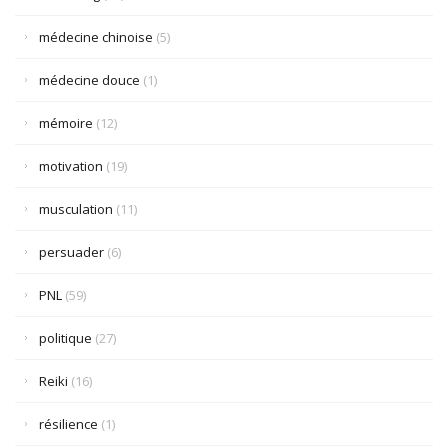
médecine chinoise
(5)
médecine douce
(1)
mémoire
(12)
motivation
(19)
musculation
(11)
persuader
(6)
PNL
(59)
politique
(27)
Reiki
(16)
résilience
(1)