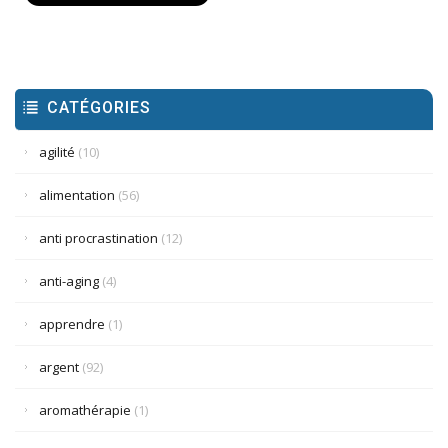
CATÉGORIES
agilité
(10)
alimentation
(56)
anti procrastination
(12)
anti-aging
(4)
apprendre
(1)
argent
(92)
aromathérapie
(1)