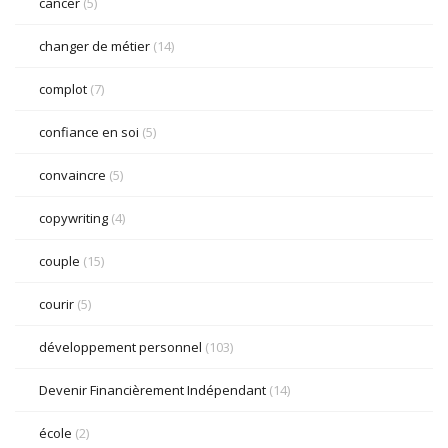
cancer
(5)
changer de métier
(14)
complot
(7)
confiance en soi
(5)
convaincre
(5)
copywriting
(4)
couple
(15)
courir
(5)
développement personnel
(103)
Devenir Financièrement Indépendant
(14)
école
(2)