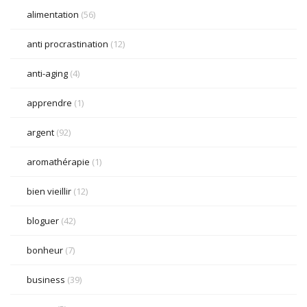
alimentation
(56)
anti procrastination
(12)
anti-aging
(4)
apprendre
(1)
argent
(92)
aromathérapie
(1)
bien vieillir
(12)
bloguer
(42)
bonheur
(7)
business
(39)