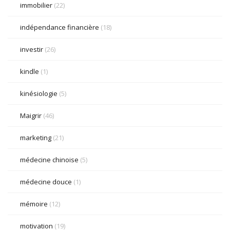
immobilier
(22)
indépendance financière
(18)
investir
(26)
kindle
(1)
kinésiologie
(5)
Maigrir
(46)
marketing
(21)
médecine chinoise
(5)
médecine douce
(1)
mémoire
(12)
motivation
(19)