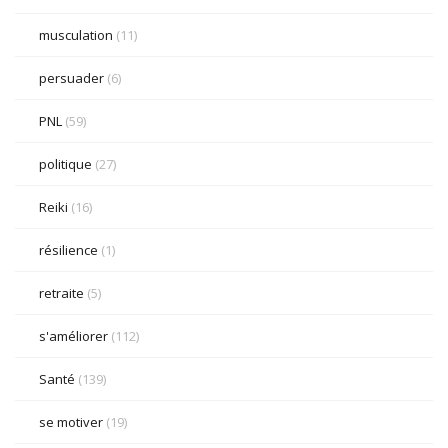
musculation
(11)
persuader
(6)
PNL
(59)
politique
(27)
Reiki
(16)
résilience
(1)
retraite
(5)
s'améliorer
(112)
Santé
(139)
se motiver
(19)