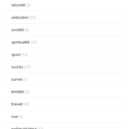
sécurité
(3)
séduction
(15)
société
(6)
spiritualité
(22)
sport
(15)
succès
(27)
survie
(1)
timidité
(2)
travail
(45)
vue
(5)
webmarketing
(12)