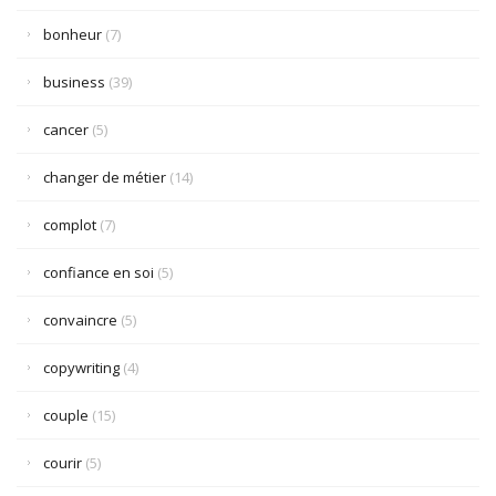
bonheur
(7)
business
(39)
cancer
(5)
changer de métier
(14)
complot
(7)
confiance en soi
(5)
convaincre
(5)
copywriting
(4)
couple
(15)
courir
(5)