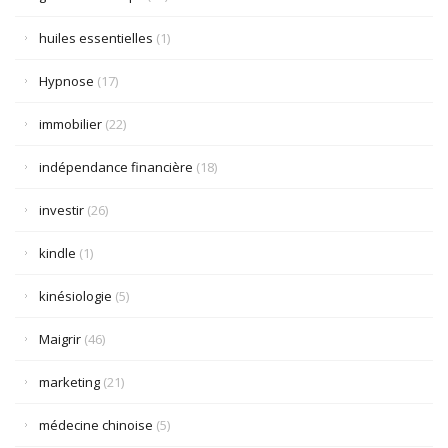
huiles essentielles
(1)
Hypnose
(17)
immobilier
(22)
indépendance financière
(18)
investir
(26)
kindle
(1)
kinésiologie
(5)
Maigrir
(46)
marketing
(21)
médecine chinoise
(5)