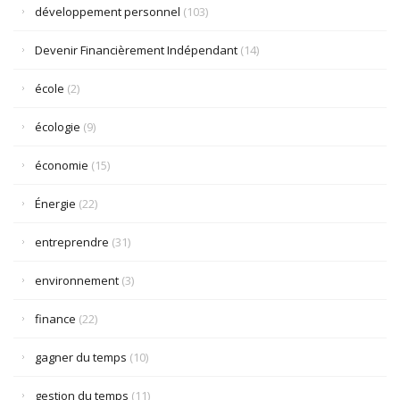
développement personnel
(103)
Devenir Financièrement Indépendant
(14)
école
(2)
écologie
(9)
économie
(15)
Énergie
(22)
entreprendre
(31)
environnement
(3)
finance
(22)
gagner du temps
(10)
gestion du temps
(11)