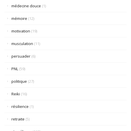
médecine douce
(1)
mémoire
(12)
motivation
(19)
musculation
(11)
persuader
(6)
PNL
(59)
politique
(27)
Reiki
(16)
résilience
(1)
retraite
(5)