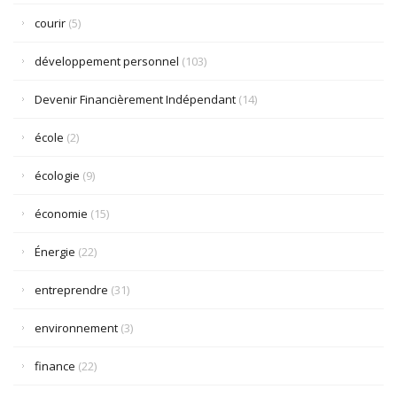
courir
(5)
développement personnel
(103)
Devenir Financièrement Indépendant
(14)
école
(2)
écologie
(9)
économie
(15)
Énergie
(22)
entreprendre
(31)
environnement
(3)
finance
(22)