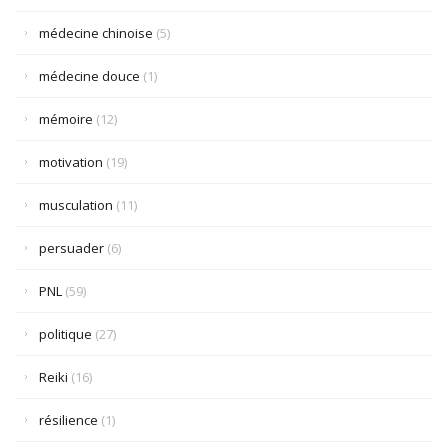
médecine chinoise
(5)
médecine douce
(1)
mémoire
(12)
motivation
(19)
musculation
(11)
persuader
(6)
PNL
(59)
politique
(27)
Reiki
(16)
résilience
(1)