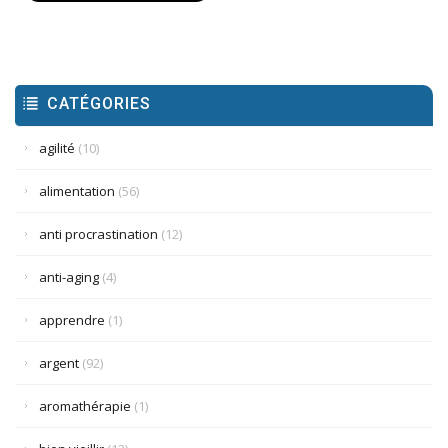
CATÉGORIES
agilité
(10)
alimentation
(56)
anti procrastination
(12)
anti-aging
(4)
apprendre
(1)
argent
(92)
aromathérapie
(1)