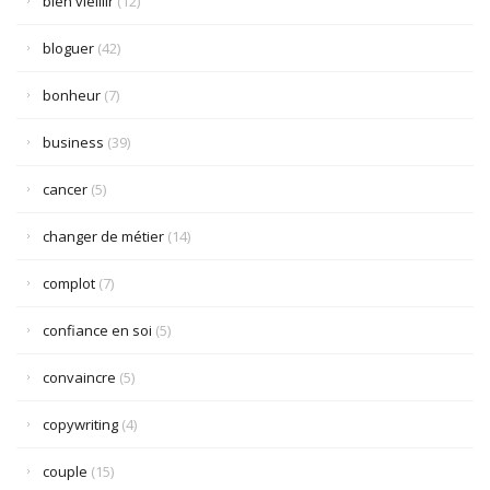
bien vieillir
(12)
bloguer
(42)
bonheur
(7)
business
(39)
cancer
(5)
changer de métier
(14)
complot
(7)
confiance en soi
(5)
convaincre
(5)
copywriting
(4)
couple
(15)