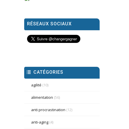
RÉSEAUX SOCIAUX
CATÉGORIES
agilité
(10)
alimentation
(56)
anti procrastination
(12)
anti-aging
(4)