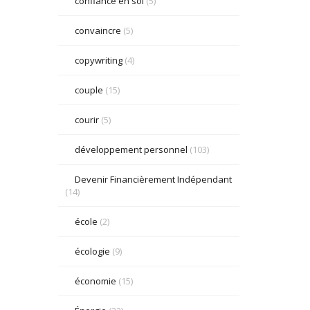
confiance en soi
(5)
convaincre
(5)
copywriting
(4)
couple
(15)
courir
(5)
développement personnel
(103)
Devenir Financièrement Indépendant
(14)
école
(2)
écologie
(9)
économie
(15)