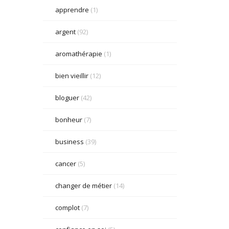
apprendre
(1)
argent
(92)
aromathérapie
(1)
bien vieillir
(12)
bloguer
(42)
bonheur
(7)
business
(39)
cancer
(5)
changer de métier
(14)
complot
(7)