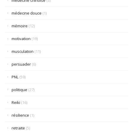
médecine chinoise
(5)
médecine douce
(1)
mémoire
(12)
motivation
(19)
musculation
(11)
persuader
(6)
PNL
(59)
politique
(27)
Reiki
(16)
résilience
(1)
retraite
(5)