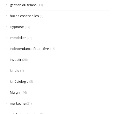
gestion du temps
(11)
huiles essentielles
(1)
Hypnose
(17)
immobilier
(22)
indépendance financière
(18)
investir
(26)
kindle
(1)
kinésiologie
(5)
Maigrir
(46)
marketing
(21)