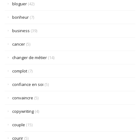
bloguer
(42)
bonheur
(7)
business
(39)
cancer
(5)
changer de métier
(14)
complot
(7)
confiance en soi
(5)
convaincre
(5)
copywriting
(4)
couple
(15)
courir
(5)