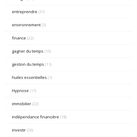
entreprendre
(31)
environnement
(3)
finance
(22)
gagner du temps
(10)
gestion du temps
(11)
huiles essentielles
(1)
Hypnose
(17)
immobilier
(22)
indépendance financière
(18)
investir
(26)