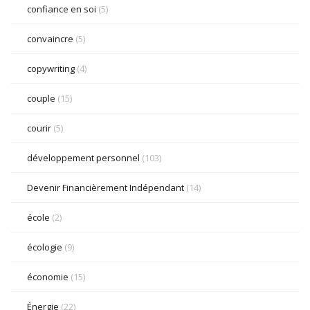
confiance en soi
(5)
convaincre
(5)
copywriting
(4)
couple
(15)
courir
(5)
développement personnel
(103)
Devenir Financièrement Indépendant
(14)
école
(2)
écologie
(9)
économie
(15)
Énergie
(22)