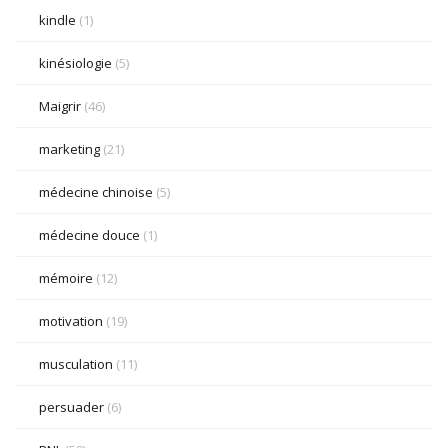
kindle
(1)
kinésiologie
(5)
Maigrir
(46)
marketing
(21)
médecine chinoise
(5)
médecine douce
(1)
mémoire
(12)
motivation
(19)
musculation
(11)
persuader
(6)