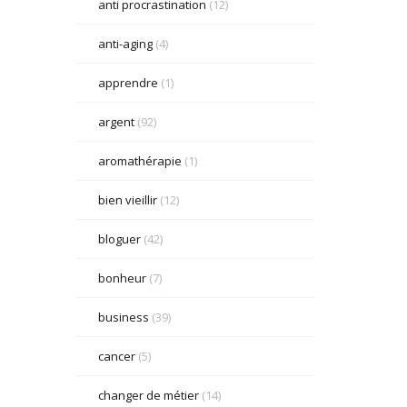
anti procrastination
(12)
anti-aging
(4)
apprendre
(1)
argent
(92)
aromathérapie
(1)
bien vieillir
(12)
bloguer
(42)
bonheur
(7)
business
(39)
cancer
(5)
changer de métier
(14)