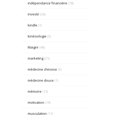
indépendance financière
(18)
investir
(26)
kindle
(1)
kinésiologie
(5)
Maigrir
(46)
marketing
(21)
médecine chinoise
(5)
médecine douce
(1)
mémoire
(12)
motivation
(19)
musculation
(11)