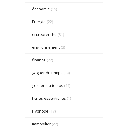
économie
(15)
Énergie
(22)
entreprendre
(31)
environnement
(3)
finance
(22)
gagner du temps
(10)
gestion du temps
(11)
huiles essentielles
(1)
Hypnose
(17)
immobilier
(22)