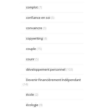
complot
(7)
confiance en soi
(5)
convaincre
(5)
copywriting
(4)
couple
(15)
courir
(5)
développement personnel
(103)
Devenir Financièrement Indépendant
(14)
école
(2)
écologie
(9)