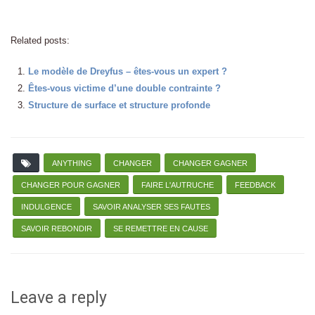
Related posts:
Le modèle de Dreyfus – êtes-vous un expert ?
Êtes-vous victime d’une double contrainte ?
Structure de surface et structure profonde
ANYTHING
CHANGER
CHANGER GAGNER
CHANGER POUR GAGNER
FAIRE L'AUTRUCHE
FEEDBACK
INDULGENCE
SAVOIR ANALYSER SES FAUTES
SAVOIR REBONDIR
SE REMETTRE EN CAUSE
Leave a reply