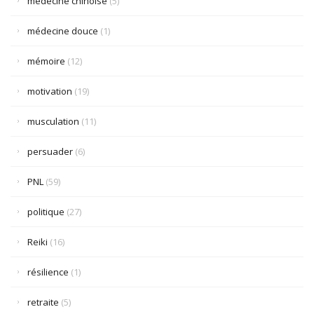
médecine chinoise
(5)
médecine douce
(1)
mémoire
(12)
motivation
(19)
musculation
(11)
persuader
(6)
PNL
(59)
politique
(27)
Reiki
(16)
résilience
(1)
retraite
(5)