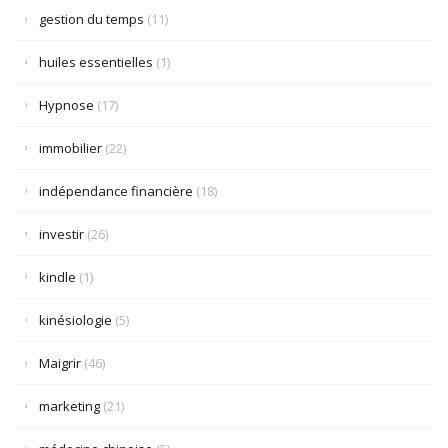
gestion du temps
(11)
huiles essentielles
(1)
Hypnose
(17)
immobilier
(22)
indépendance financière
(18)
investir
(26)
kindle
(1)
kinésiologie
(5)
Maigrir
(46)
marketing
(21)