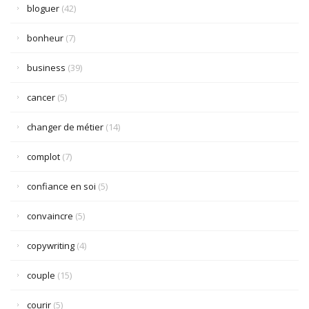
bloguer
(42)
bonheur
(7)
business
(39)
cancer
(5)
changer de métier
(14)
complot
(7)
confiance en soi
(5)
convaincre
(5)
copywriting
(4)
couple
(15)
courir
(5)