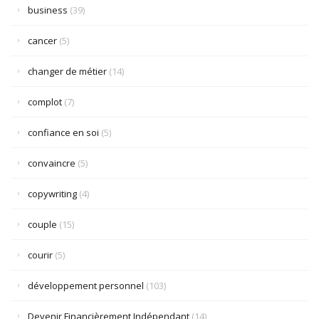
business
(39)
cancer
(5)
changer de métier
(14)
complot
(7)
confiance en soi
(5)
convaincre
(5)
copywriting
(4)
couple
(15)
courir
(5)
développement personnel
(103)
Devenir Financièrement Indépendant
(14)