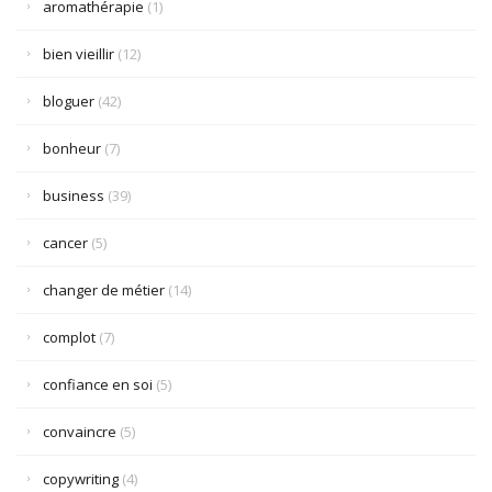
aromathérapie
(1)
bien vieillir
(12)
bloguer
(42)
bonheur
(7)
business
(39)
cancer
(5)
changer de métier
(14)
complot
(7)
confiance en soi
(5)
convaincre
(5)
copywriting
(4)