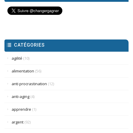
CATÉGORIES
agilité
(10)
alimentation
(56)
anti procrastination
(12)
anti-aging
(4)
apprendre
(1)
argent
(92)