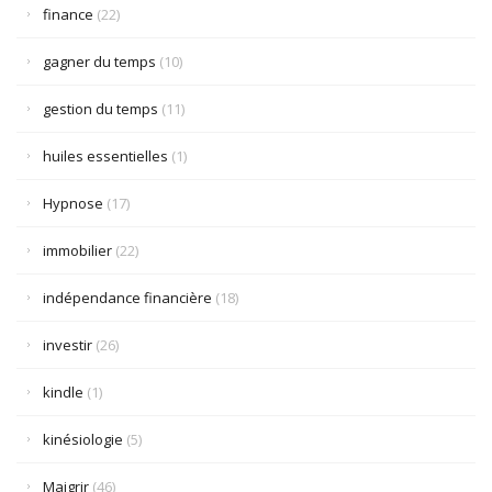
finance
(22)
gagner du temps
(10)
gestion du temps
(11)
huiles essentielles
(1)
Hypnose
(17)
immobilier
(22)
indépendance financière
(18)
investir
(26)
kindle
(1)
kinésiologie
(5)
Maigrir
(46)