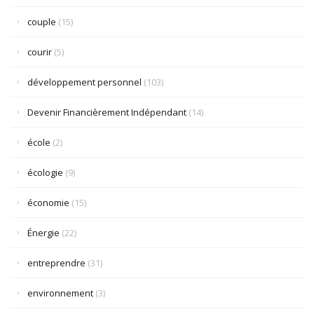
couple
(15)
courir
(5)
développement personnel
(103)
Devenir Financièrement Indépendant
(14)
école
(2)
écologie
(9)
économie
(15)
Énergie
(22)
entreprendre
(31)
environnement
(3)