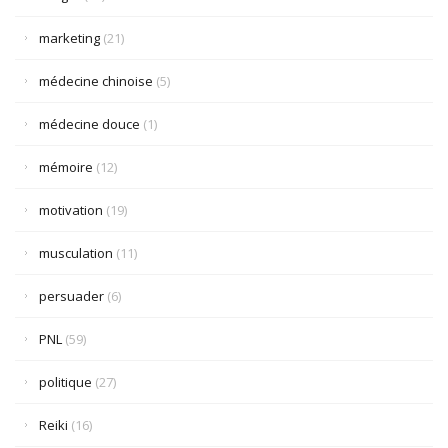
marketing
(21)
médecine chinoise
(5)
médecine douce
(1)
mémoire
(12)
motivation
(19)
musculation
(11)
persuader
(6)
PNL
(59)
politique
(27)
Reiki
(16)