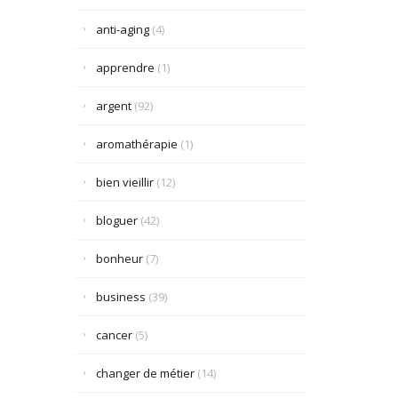
anti-aging
(4)
apprendre
(1)
argent
(92)
aromathérapie
(1)
bien vieillir
(12)
bloguer
(42)
bonheur
(7)
business
(39)
cancer
(5)
changer de métier
(14)