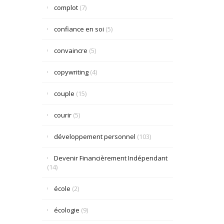
complot
(7)
confiance en soi
(5)
convaincre
(5)
copywriting
(4)
couple
(15)
courir
(5)
développement personnel
(103)
Devenir Financièrement Indépendant
(14)
école
(2)
écologie
(9)