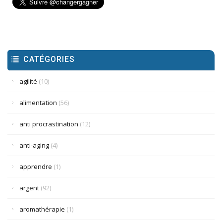
CATÉGORIES
agilité
(10)
alimentation
(56)
anti procrastination
(12)
anti-aging
(4)
apprendre
(1)
argent
(92)
aromathérapie
(1)