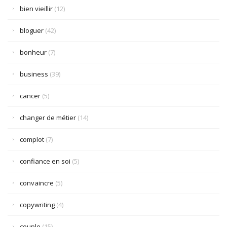
bien vieillir
(12)
bloguer
(42)
bonheur
(7)
business
(39)
cancer
(5)
changer de métier
(14)
complot
(7)
confiance en soi
(5)
convaincre
(5)
copywriting
(4)
couple
(15)