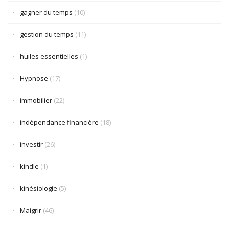
gagner du temps
(10)
gestion du temps
(11)
huiles essentielles
(1)
Hypnose
(17)
immobilier
(22)
indépendance financière
(18)
investir
(26)
kindle
(1)
kinésiologie
(5)
Maigrir
(46)