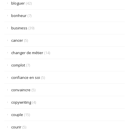
bloguer
(42)
bonheur
(7)
business
(39)
cancer
(5)
changer de métier
(14)
complot
(7)
confiance en soi
(5)
convaincre
(5)
copywriting
(4)
couple
(15)
courir
(5)