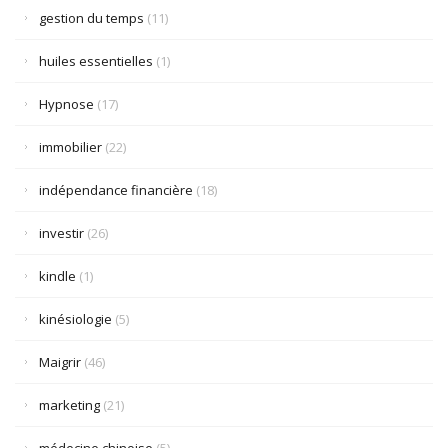
gestion du temps
(11)
huiles essentielles
(1)
Hypnose
(17)
immobilier
(22)
indépendance financière
(18)
investir
(26)
kindle
(1)
kinésiologie
(5)
Maigrir
(46)
marketing
(21)
médecine chinoise
(5)