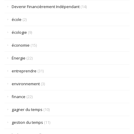
Devenir Financièrement Indépendant
(14)
école
(2)
écologie
(9)
économie
(15)
Énergie
(22)
entreprendre
(31)
environnement
(3)
finance
(22)
gagner du temps
(10)
gestion du temps
(11)