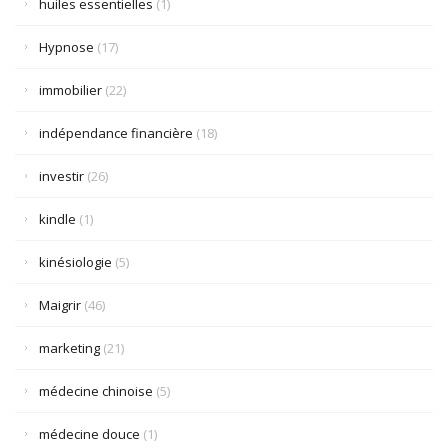
huiles essentielles
(1)
Hypnose
(17)
immobilier
(22)
indépendance financière
(18)
investir
(26)
kindle
(1)
kinésiologie
(5)
Maigrir
(46)
marketing
(21)
médecine chinoise
(5)
médecine douce
(1)