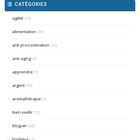
CATÉGORIES
agilité
(10)
alimentation
(56)
anti procrastination
(12)
anti-aging
(4)
apprendre
(1)
argent
(92)
aromathérapie
(1)
bien vieillir
(12)
bloguer
(42)
bonheur
(7)