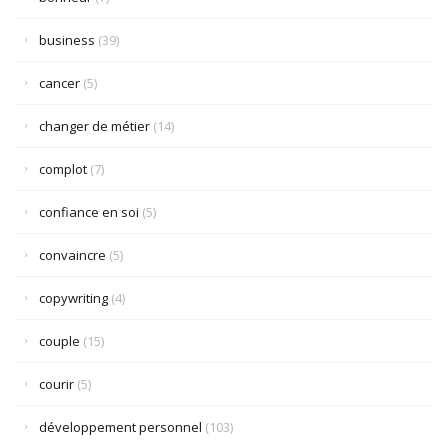
business
(39)
cancer
(5)
changer de métier
(14)
complot
(7)
confiance en soi
(5)
convaincre
(5)
copywriting
(4)
couple
(15)
courir
(5)
développement personnel
(103)