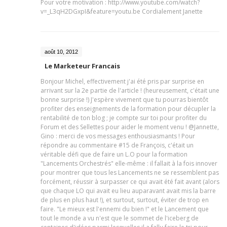
Pour votre motivation : http://www.youtube.com/watch?
v=_L3qH2DGxpI&feature=youtu.be Cordialement Janette
août 10, 2012
Le Marketeur Francais
Bonjour Michel, effectivement j'ai été pris par surprise en
arrivant sur la 2e partie de l'article ! (heureusement, c'était une
bonne surprise !) J'espère vivement que tu pourras bientôt
profiter des enseignements de la formation pour décupler la
rentabilité de ton blog ; je compte sur toi pour profiter du
Forum et des Sellettes pour aider le moment venu ! @Jannette,
Gino : merci de vos messages enthousiasmants ! Pour
répondre au commentaire #15 de François, c'était un
véritable défi que de faire un L.O pour la formation
"Lancements Orchestrés" elle-même : il fallait à la fois innover
pour montrer que tous les Lancements ne se ressemblent pas
forcément, réussir à surpasser ce qui avait été fait avant (alors
que chaque LO qui avait eu lieu auparavant avait mis la barre
de plus en plus haut !), et surtout, surtout, éviter de trop en
faire. "Le mieux est l'ennemi du bien !" et le Lancement que
tout le monde a vu n'est que le sommet de l'iceberg de