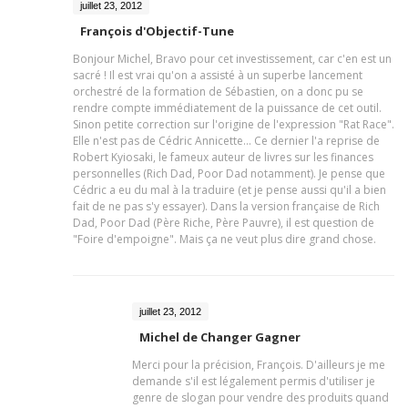
juillet 23, 2012
François d'Objectif-Tune
Bonjour Michel, Bravo pour cet investissement, car c'en est un
sacré ! Il est vrai qu'on a assisté à un superbe lancement
orchestré de la formation de Sébastien, on a donc pu se
rendre compte immédiatement de la puissance de cet outil.
Sinon petite correction sur l'origine de l'expression "Rat Race".
Elle n'est pas de Cédric Annicette... Ce dernier l'a reprise de
Robert Kyiosaki, le fameux auteur de livres sur les finances
personnelles (Rich Dad, Poor Dad notamment). Je pense que
Cédric a eu du mal à la traduire (et je pense aussi qu'il a bien
fait de ne pas s'y essayer). Dans la version française de Rich
Dad, Poor Dad (Père Riche, Père Pauvre), il est question de
"Foire d'empoigne". Mais ça ne veut plus dire grand chose.
juillet 23, 2012
Michel de Changer Gagner
Merci pour la précision, François. D'ailleurs je me
demande s'il est légalement permis d'utiliser je
genre de slogan pour vendre des produits quand