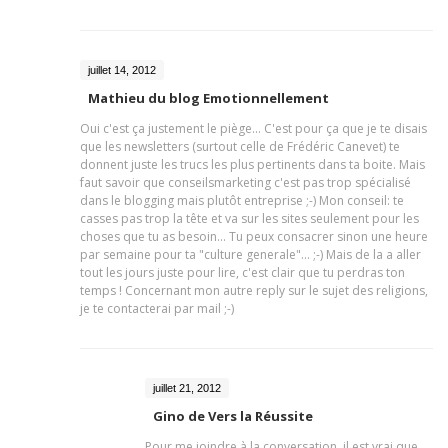
juillet 14, 2012
Mathieu du blog Emotionnellement
Oui c'est ça justement le piège... C'est pour ça que je te disais
que les newsletters (surtout celle de Frédéric Canevet) te
donnent juste les trucs les plus pertinents dans ta boite. Mais
faut savoir que conseilsmarketing c'est pas trop spécialisé
dans le blogging mais plutôt entreprise ;-) Mon conseil: te
casses pas trop la tête et va sur les sites seulement pour les
choses que tu as besoin... Tu peux consacrer sinon une heure
par semaine pour ta "culture generale"... ;-) Mais de la a aller
tout les jours juste pour lire, c'est clair que tu perdras ton
temps ! Concernant mon autre reply sur le sujet des religions,
je te contacterai par mail ;-)
juillet 21, 2012
Gino de Vers la Réussite
Pour me joindre à la conversation, il est vrai que