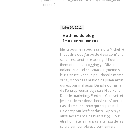
connus ?
juillet 14, 2012
Mathieu du blog
Emotionnellement
Merci pour le repêchage alors Michel ;-)
Il faut dire que j'ai poste deux com' a la
suite c'est peut-etre pour ça ! Pour la
thematique du blogging ya Olivier
Roland et Aurelien Amacker (meme si
leurs "trucs" vont un peu dans le meme
sens), sinon tu as le blog de Julien Arcin
qui est par mal aussi Dans le domaine
de l'entrepreunariat je suis Nico Pene.
Dans le marketing: Frederic Canevet, et
Jerome de mindeez dans le dev' perso:
t'as Libre et heureux qui est pas mal.
Ca c'est pour les frenchies... Apres ya
aussi les amerciains bien sur ;-) ! Pour
être honnête je n'ai pas le temps de les
suivre sur leur blogs a part entiere.