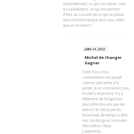
Généralement, ce qui me sauve, c'est
les newsletters, ce qui me permet
d’être au courant de ce qui se passe
dans ma thématique ainsi que celles
que je t'ai citees !
juillet 14, 2012
Michel de Changer
Gagner
Cette fois-ci ton
commentaire est passé
comme une lettre à la
poste. Je ne connaissez pas
Frederic et Jerome. Il y a
tellement de blogs tous
plus utiles les uns que les
autres ! En fait je perds
beaucoup de temps à aller
voir ces blogs et à écouter
des vidéos ! Mais
j'apprends...