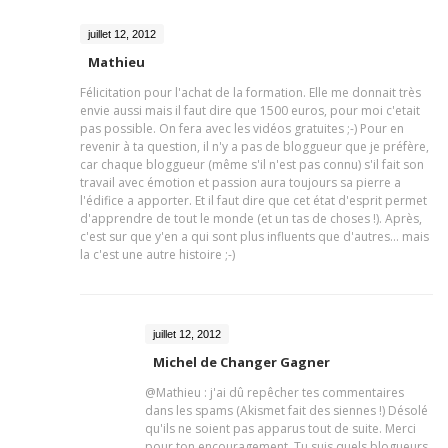
juillet 12, 2012
Mathieu
Félicitation pour l'achat de la formation. Elle me donnait très
envie aussi mais il faut dire que 1500 euros, pour moi c'etait
pas possible. On fera avec les vidéos gratuites ;-) Pour en
revenir à ta question, il n'y a pas de bloggueur que je préfère,
car chaque bloggueur (même s'il n'est pas connu) s'il fait son
travail avec émotion et passion aura toujours sa pierre a
l'édifice a apporter. Et il faut dire que cet état d'esprit permet
d'apprendre de tout le monde (et un tas de choses !). Après,
c'est sur que y'en a qui sont plus influents que d'autres... mais
la c'est une autre histoire ;-)
juillet 12, 2012
Michel de Changer Gagner
@Mathieu : j'ai dû repêcher tes commentaires
dans les spams (Akismet fait des siennes !) Désolé
qu'ils ne soient pas apparus tout de suite. Merci
pour ton encouragement. Tu suis quels blogueurs