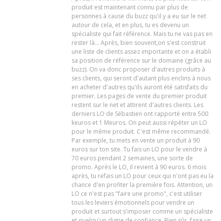
produit est maintenant connu par plus de
personnes à cause du buzz qu'il y a eu sur le net
autour de cela, et en plus, tu es devenu un
spécialiste qui fait référence. Mais tu ne vas pas en
rester là... Après, bien souvent,on s'est construit
une liste de clients assez importante et on a établi
sa position de référence sur le domaine (grâce au
buzz). On va donc proposer d'autres produits à
ses clients, qui seront d'autant plus enclins à nous
en acheter d'autres qu'ils auront été satisfaits du
premier. Les pages de vente du premier produit
restent sur le net et attirent d'autres clients. Les
derniers LO de Sébastien ont rapporté entre 500
keuros et 1 Meuros. On peut aussi répéter un LO
pour le même produit. C'est même recommandé.
Par exemple, tu mets en vente un produit à 90
euros sur ton site. Tu fais un LO pour le vendre à
70 euros pendant 2 semaines, une sorte de
promo. Après le LO, il revient à 90 euros. 6 mois
après, tu refais un LO pour ceux qui n'ont pas eu la
chance d'en profiter la première fois. Attention, un
LO ce n'est pas "faire une promo", c'est utiliser
tous les leviers émotionnels pour vendre un
produit et surtout s'imposer comme un spécialiste
et quelqu'un digne de confiance. Bien sûr, faire un