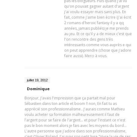
pas les blogueurs. Puis quand j'ai vu
qu'on pouvait gagner autant d'argent
j'ai voulu essayer mais sans plus. En
fait, comme j'aime bien écrire (j'ai écrit
2 romans d'heroic fantasy il y a qq
années, jamais publiés) je me prends
au jeu. Et ce qu'il y a de mieux c'est que
l'on rencontre des gens très
intéressants comme vous auprès e qui
on peut apprendre (chose que j'adore
faire aussi). Merci à vous.
juillet 19, 2012
Dominique
Bonjour, J'avais l'impression que ça partait mal pour
Sébastien dans ton article et boom !! non, En fait tu as
apprécié son professionnalisme.. J'aurais comme Mathieu
voulu acheter sa formation malheureusement il faut de
l'argent pour se faire de l'argent... et pour l'instant ce n'est
pas le bon moment alors je fais avec les moyens du bord...
L'autre personne que j'adore dans son professionnalisme,
c'est Olivier Roland. J'ai suivi son petit livre "Vivre la vie de ses