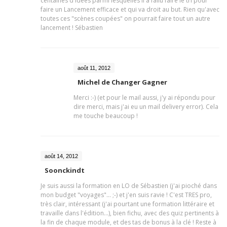
centaines d'idées parmi lesquelles il a fallu faire le tri pour
faire un Lancement efficace et qui va droit au but. Rien qu'avec
toutes ces "scènes coupées" on pourrait faire tout un autre
lancement ! Sébastien
août 11, 2012
Michel de Changer Gagner
Merci :-) (et pour le mail aussi, j'y ai répondu pour
dire merci, mais j'ai eu un mail delivery error). Cela
me touche beaucoup !
août 14, 2012
Soonckindt
Je suis aussi la formation en LO de Sébastien (j'ai pioché dans
mon budget "voyages"... ;-) et j'en suis ravie ! C'est TRES pro,
très clair, intéressant (j'ai pourtant une formation littéraire et
travaille dans l'édition...), bien fichu, avec des quiz pertinents à
la fin de chaque module, et des tas de bonus à la clé ! Reste à