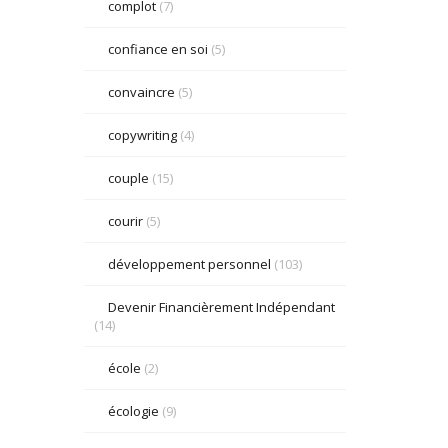
complot
(7)
confiance en soi
(5)
convaincre
(5)
copywriting
(4)
couple
(15)
courir
(5)
développement personnel
(103)
Devenir Financièrement Indépendant
(14)
école
(2)
écologie
(9)