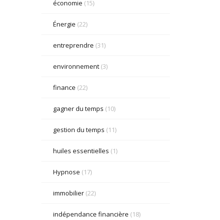
économie
(15)
Énergie
(22)
entreprendre
(31)
environnement
(3)
finance
(22)
gagner du temps
(10)
gestion du temps
(11)
huiles essentielles
(1)
Hypnose
(17)
immobilier
(22)
indépendance financière
(18)