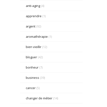
anti-aging
(4)
apprendre
(1)
argent
(92)
aromathérapie
(1)
bien vieillir
(12)
bloguer
(42)
bonheur
(7)
business
(39)
cancer
(5)
changer de métier
(14)