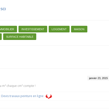
 SCI
IMMOBILIER
INVESTISSEMENT
LOGEMENT
MAISON
SURFACE HABITABLE
janvier 23, 2015
 du m² chaque cm² compte !
:
Devis travaux peinture en ligne