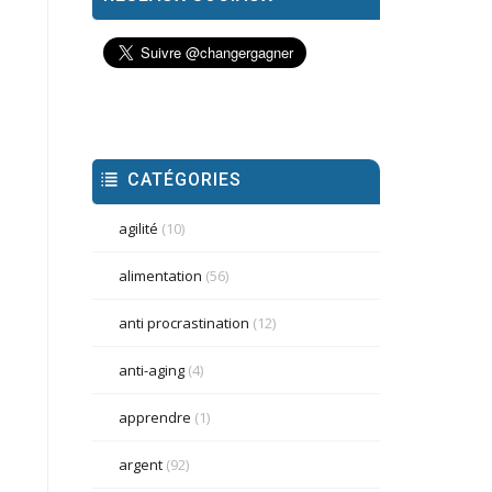
CATÉGORIES
agilité
(10)
alimentation
(56)
anti procrastination
(12)
anti-aging
(4)
apprendre
(1)
argent
(92)