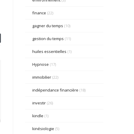
finance
(22)
gagner du temps
(10)
gestion du temps
(11)
huiles essentielles
(1)
Hypnose
(17)
immobilier
(22)
indépendance financière
(18)
investir
(26)
kindle
(1)
kinésiologie
(5)