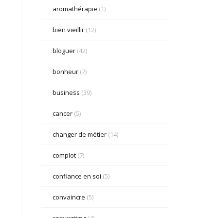
aromathérapie
(1)
bien vieillir
(12)
bloguer
(42)
bonheur
(7)
business
(39)
cancer
(5)
changer de métier
(14)
complot
(7)
confiance en soi
(5)
convaincre
(5)
copywriting
(4)