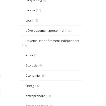
couple
(15)
courir
(5)
développement personnel
(103)
Devenir Financièrement Indépendant
(14)
école
(2)
écologie
(9)
économie
(15)
Énergie
(22)
entreprendre
(31)
environnement
(3)