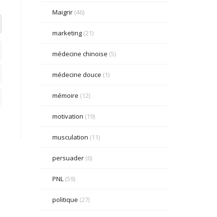
Maigrir
(46)
el datetime=""> <em> <i> <q cite=""> <strike> <strong>
marketing
(21)
médecine chinoise
(5)
médecine douce
(1)
mémoire
(12)
motivation
(19)
musculation
(11)
persuader
(6)
PNL
(59)
politique
(27)