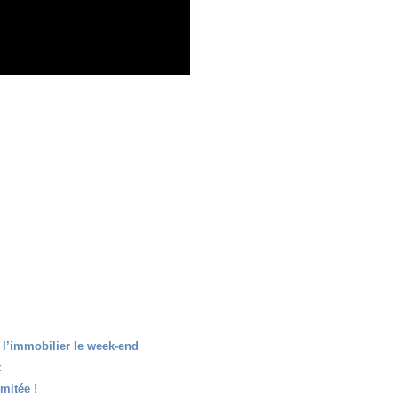
 l’immobilier le week-end
t
imitée !