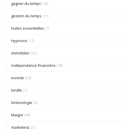
gagner du temps
(10)
gestion du temps
(11)
huiles essentielles
(1)
Hypnose
(17)
immobilier
(22)
indépendance financière
(18)
investir
(26)
kindle
(1)
kinésiologie
(5)
Maigrir
(46)
marketing
(21)