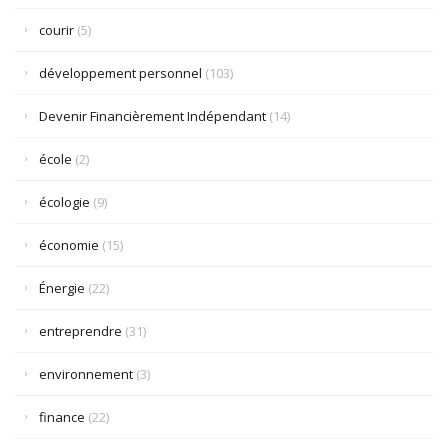
courir
(5)
développement personnel
(103)
Devenir Financièrement Indépendant
(14)
école
(2)
écologie
(9)
économie
(15)
Énergie
(22)
entreprendre
(31)
environnement
(3)
finance
(22)