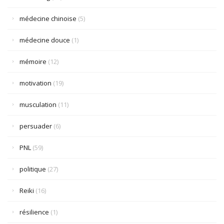
médecine chinoise
(5)
médecine douce
(1)
mémoire
(12)
motivation
(19)
musculation
(11)
persuader
(6)
PNL
(59)
politique
(27)
Reiki
(16)
résilience
(1)