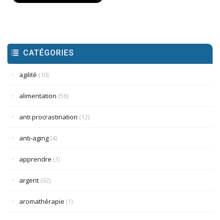
CATÉGORIES
agilité
(10)
alimentation
(56)
anti procrastination
(12)
anti-aging
(4)
apprendre
(1)
argent
(92)
aromathérapie
(1)