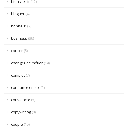
bien vieillir
(12)
bloguer
(42)
bonheur
(7)
business
(39)
cancer
(5)
changer de métier
(14)
complot
(7)
confiance en soi
(5)
convaincre
(5)
copywriting
(4)
couple
(15)