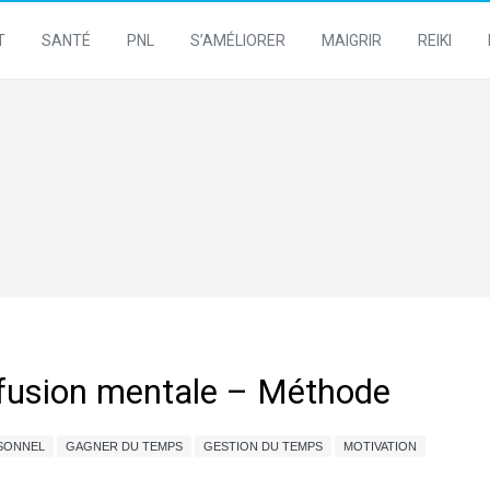
T
SANTÉ
PNL
S’AMÉLIORER
MAIGRIR
REIKI
nfusion mentale – Méthode
SONNEL
GAGNER DU TEMPS
GESTION DU TEMPS
MOTIVATION