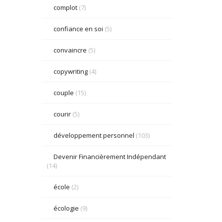
complot
(7)
confiance en soi
(5)
convaincre
(5)
copywriting
(4)
couple
(15)
courir
(5)
développement personnel
(103)
Devenir Financièrement Indépendant
(14)
école
(2)
écologie
(9)