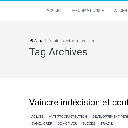
ACCUEIL
— FORMATIONS —
ARGEN
Accueil
lutter contre l’indécision
Tag Archives
Vaincre indécision et co
AGILITÉ
ANTI PROCRASTINATION
DÉVELOPPEMENT PER
S'AMÉLIORER
SE MOTIVER
SUCCÈS
TRAVAIL