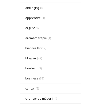
anti-aging
(4)
apprendre
(1)
argent
(92)
aromathérapie
(1)
bien vieillir
(12)
bloguer
(42)
bonheur
(7)
business
(39)
cancer
(5)
changer de métier
(14)