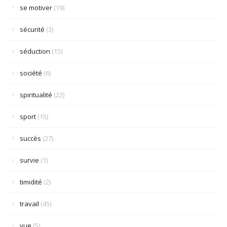
se motiver
(19)
sécurité
(3)
séduction
(15)
société
(6)
spiritualité
(22)
sport
(15)
succès
(27)
survie
(1)
timidité
(2)
travail
(45)
vue
(5)