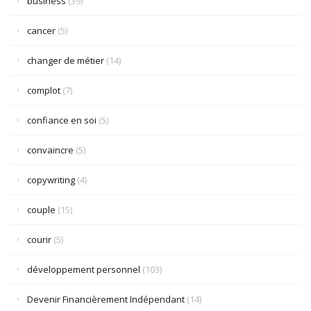
business
(39)
cancer
(5)
changer de métier
(14)
complot
(7)
confiance en soi
(5)
convaincre
(5)
copywriting
(4)
couple
(15)
courir
(5)
développement personnel
(103)
Devenir Financièrement Indépendant
(14)