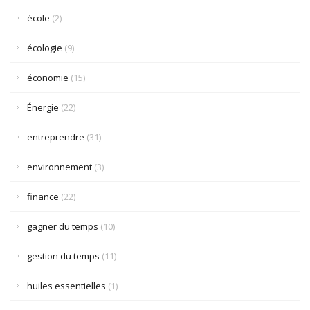
école
(2)
écologie
(9)
économie
(15)
Énergie
(22)
entreprendre
(31)
environnement
(3)
finance
(22)
gagner du temps
(10)
gestion du temps
(11)
huiles essentielles
(1)