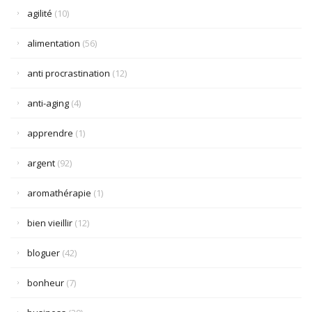
agilité
(10)
alimentation
(56)
anti procrastination
(12)
anti-aging
(4)
apprendre
(1)
argent
(92)
aromathérapie
(1)
bien vieillir
(12)
bloguer
(42)
bonheur
(7)