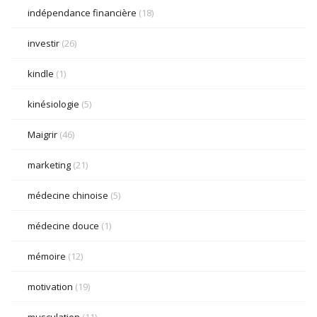
indépendance financière
(18)
investir
(26)
kindle
(1)
kinésiologie
(5)
Maigrir
(46)
marketing
(21)
médecine chinoise
(5)
médecine douce
(1)
mémoire
(12)
motivation
(19)