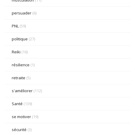
musculation
(11)
persuader
(6)
PNL
(59)
politique
(27)
Reiki
(16)
résilience
(1)
retraite
(5)
s'améliorer
(112)
Santé
(139)
se motiver
(19)
sécurité
(3)