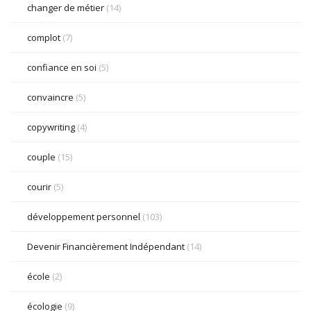
changer de métier
(14)
complot
(7)
confiance en soi
(5)
convaincre
(5)
copywriting
(4)
couple
(15)
courir
(5)
développement personnel
(103)
Devenir Financièrement Indépendant
(14)
école
(2)
écologie
(9)