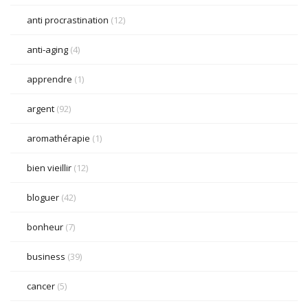
anti procrastination
(12)
anti-aging
(4)
apprendre
(1)
argent
(92)
aromathérapie
(1)
bien vieillir
(12)
bloguer
(42)
bonheur
(7)
business
(39)
cancer
(5)