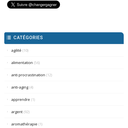
CATÉGORIES
agilité
(10)
alimentation
(56)
anti procrastination
(12)
anti-aging
(4)
apprendre
(1)
argent
(92)
aromathérapie
(1)