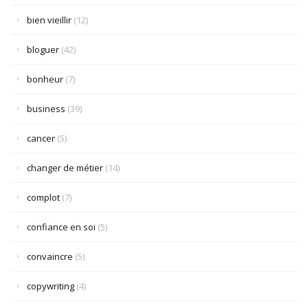
bien vieillir
(12)
bloguer
(42)
bonheur
(7)
business
(39)
cancer
(5)
changer de métier
(14)
complot
(7)
confiance en soi
(5)
convaincre
(5)
copywriting
(4)