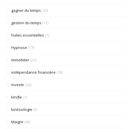
gagner du temps
(10)
gestion du temps
(11)
huiles essentielles
(1)
Hypnose
(17)
immobilier
(22)
indépendance financière
(18)
investir
(26)
kindle
(1)
kinésiologie
(5)
Maigrir
(46)