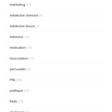
marketing
(21)
médecine chinoise
(5)
médecine douce
(1)
mémoire
(12)
motivation
(19)
musculation
(11)
persuader
(6)
PNL
(59)
politique
(27)
Reiki
(16)