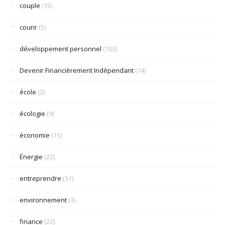
couple
(15)
courir
(5)
développement personnel
(103)
Devenir Financièrement Indépendant
(14)
école
(2)
écologie
(9)
économie
(15)
Énergie
(22)
entreprendre
(31)
environnement
(3)
finance
(22)