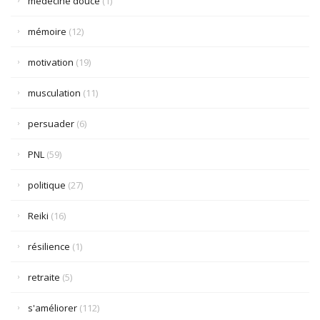
médecine douce
(1)
mémoire
(12)
motivation
(19)
musculation
(11)
persuader
(6)
PNL
(59)
politique
(27)
Reiki
(16)
résilience
(1)
retraite
(5)
s'améliorer
(112)