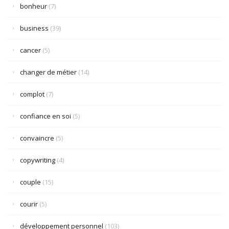
bonheur
(7)
business
(39)
cancer
(5)
changer de métier
(14)
complot
(7)
confiance en soi
(5)
convaincre
(5)
copywriting
(4)
couple
(15)
courir
(5)
développement personnel
(103)