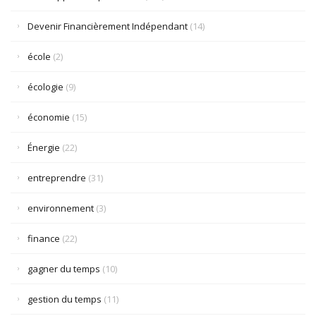
Devenir Financièrement Indépendant
(14)
école
(2)
écologie
(9)
économie
(15)
Énergie
(22)
entreprendre
(31)
environnement
(3)
finance
(22)
gagner du temps
(10)
gestion du temps
(11)