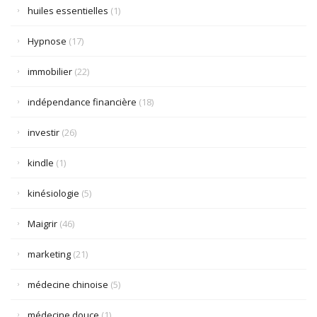
huiles essentielles
(1)
Hypnose
(17)
immobilier
(22)
indépendance financière
(18)
investir
(26)
kindle
(1)
kinésiologie
(5)
Maigrir
(46)
marketing
(21)
médecine chinoise
(5)
médecine douce
(1)