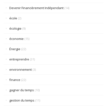
Devenir Financièrement Indépendant
(14)
école
(2)
écologie
(9)
économie
(15)
Énergie
(22)
entreprendre
(31)
environnement
(3)
finance
(22)
gagner du temps
(10)
gestion du temps
(11)