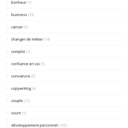
bonheur
(7)
business
(39)
cancer
(5)
changer de métier
(14)
complot
(7)
confiance en soi
(5)
convaincre
(5)
copywriting
(4)
couple
(15)
courir
(5)
développement personnel
(103)