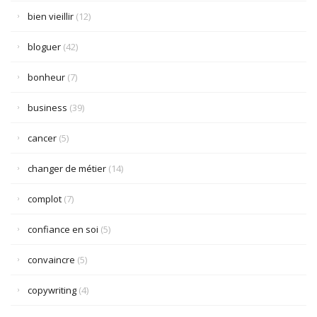
bien vieillir
(12)
bloguer
(42)
bonheur
(7)
business
(39)
cancer
(5)
changer de métier
(14)
complot
(7)
confiance en soi
(5)
convaincre
(5)
copywriting
(4)