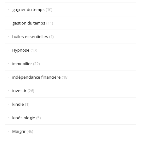
gagner du temps
(10)
gestion du temps
(11)
huiles essentielles
(1)
Hypnose
(17)
immobilier
(22)
indépendance financière
(18)
investir
(26)
kindle
(1)
kinésiologie
(5)
Maigrir
(46)