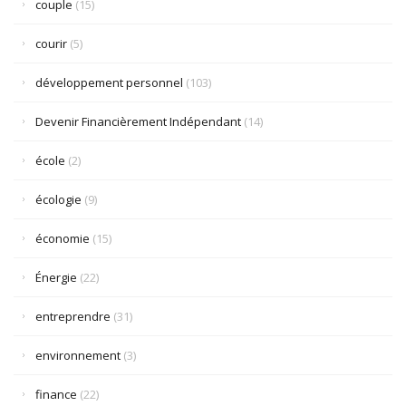
couple
(15)
courir
(5)
développement personnel
(103)
Devenir Financièrement Indépendant
(14)
école
(2)
écologie
(9)
économie
(15)
Énergie
(22)
entreprendre
(31)
environnement
(3)
finance
(22)