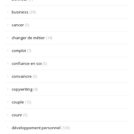
business
(39)
cancer
(5)
changer de métier
(14)
complot
(7)
confiance en soi
(5)
convaincre
(5)
copywriting
(4)
couple
(15)
courir
(5)
développement personnel
(103)