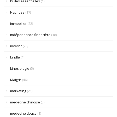
huiles essentielles
(1)
Hypnose
(17)
immobilier
(22)
indépendance financière
(18)
investir
(26)
kindle
(1)
kinésiologie
(5)
Maigrir
(46)
marketing
(21)
médecine chinoise
(5)
médecine douce
(1)