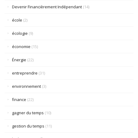
Devenir Financièrement Indépendant
(14)
école
(2)
écologie
(9)
économie
(15)
Énergie
(22)
entreprendre
(31)
environnement
(3)
finance
(22)
gagner du temps
(10)
gestion du temps
(11)