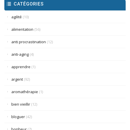
CATÉGORIES
agilité
(10)
alimentation
(56)
anti procrastination
(12)
anti-aging
(4)
apprendre
(1)
argent
(92)
aromathérapie
(1)
bien vieillir
(12)
bloguer
(42)
bonheur
(7)