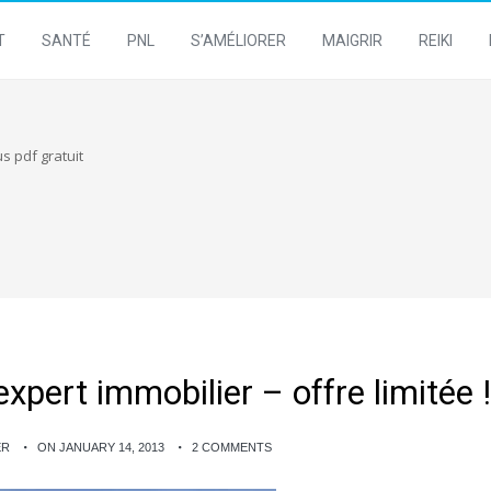
T
SANTÉ
PNL
S’AMÉLIORER
MAIGRIR
REIKI
 pdf gratuit
expert immobilier – offre limitée !
ER
ON JANUARY 14, 2013
2 COMMENTS