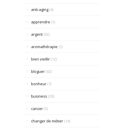
anti-aging
(4)
apprendre
(1)
argent
(92)
aromathérapie
(1)
bien vieillir
(12)
bloguer
(42)
bonheur
(7)
business
(39)
cancer
(5)
changer de métier
(14)