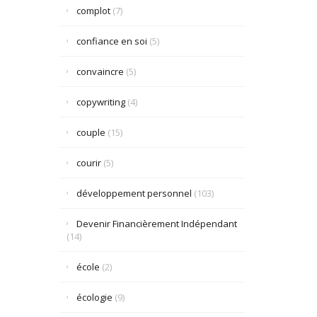
complot
(7)
confiance en soi
(5)
convaincre
(5)
copywriting
(4)
couple
(15)
courir
(5)
développement personnel
(103)
Devenir Financièrement Indépendant
(14)
école
(2)
écologie
(9)