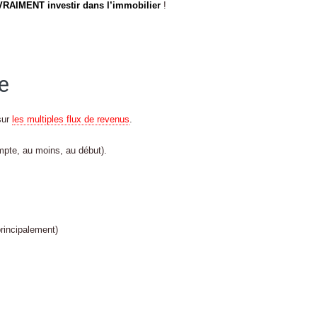
RAIMENT investir dans l’immobilier
!
se
sur
les multiples flux de revenus
.
compte, au moins, au début).
principalement)