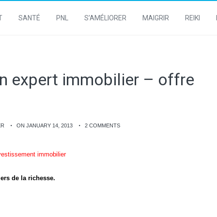
T
SANTÉ
PNL
S’AMÉLIORER
MAIGRIR
REIKI
un expert immobilier – offre
ER
ON JANUARY 14, 2013
2 COMMENTS
ers de la richesse.