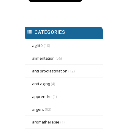
CATÉGORIES
agilité
(10)
alimentation
(56)
anti procrastination
(12)
anti-aging
(4)
apprendre
(1)
argent
(92)
aromathérapie
(1)