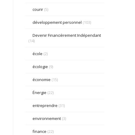
courir
(5)
développement personnel
(103)
Devenir Financièrement Indépendant
(14)
école
(2)
écologie
(9)
économie
(15)
Énergie
(22)
entreprendre
(31)
environnement
(3)
finance
(22)