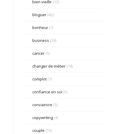
bien vieillir
(12)
bloguer
(42)
bonheur
(7)
business
(39)
cancer
(5)
changer de métier
(14)
complot
(7)
confiance en soi
(5)
convaincre
(5)
copywriting
(4)
couple
(15)