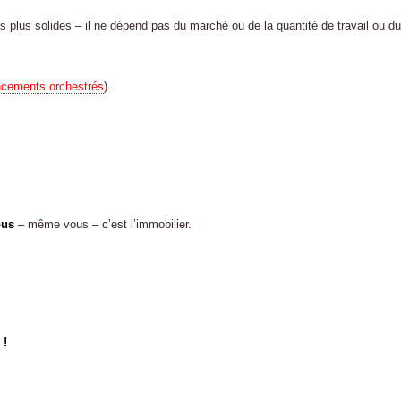
es plus solides – il ne dépend pas du marché ou de la quantité de travail ou du
ncements orchestrés
).
ous
– même vous – c’est l’immobilier.
 !