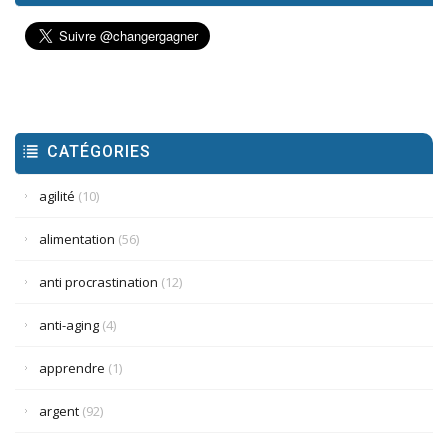
CATÉGORIES
agilité
(10)
alimentation
(56)
anti procrastination
(12)
anti-aging
(4)
apprendre
(1)
argent
(92)