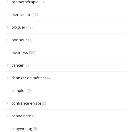
aromathérapie
(1)
bien vieillir
(12)
bloguer
(42)
bonheur
(7)
business
(39)
cancer
(5)
changer de métier
(14)
complot
(7)
confiance en soi
(5)
convaincre
(5)
copywriting
(4)