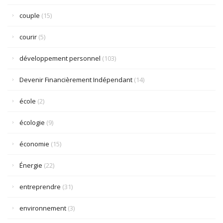
couple
(15)
courir
(5)
développement personnel
(103)
Devenir Financièrement Indépendant
(14)
école
(2)
écologie
(9)
économie
(15)
Énergie
(22)
entreprendre
(31)
environnement
(3)