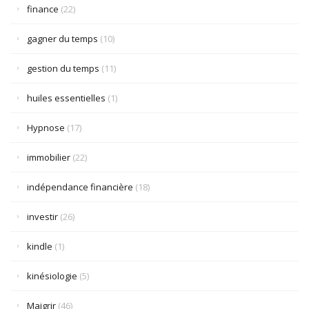
finance
(22)
gagner du temps
(10)
gestion du temps
(11)
huiles essentielles
(1)
Hypnose
(17)
immobilier
(22)
indépendance financière
(18)
investir
(26)
kindle
(1)
kinésiologie
(5)
Maigrir
(46)