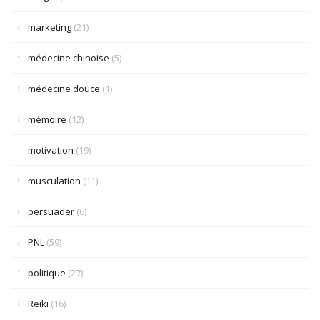
marketing
(21)
médecine chinoise
(5)
médecine douce
(1)
mémoire
(12)
motivation
(19)
musculation
(11)
persuader
(6)
PNL
(59)
politique
(27)
Reiki
(16)