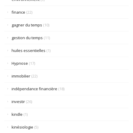
finance
(22)
gagner du temps
(10)
gestion du temps
(11)
huiles essentielles
(1)
Hypnose
(17)
immobilier
(22)
indépendance financière
(18)
investir
(26)
kindle
(1)
kinésiologie
(5)