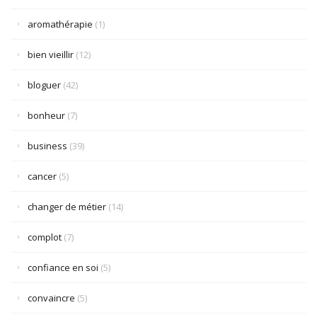
aromathérapie
(1)
bien vieillir
(12)
bloguer
(42)
bonheur
(7)
business
(39)
cancer
(5)
changer de métier
(14)
complot
(7)
confiance en soi
(5)
convaincre
(5)