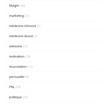
Maigrir
(46)
marketing
(21)
médecine chinoise
(5)
médecine douce
(1)
mémoire
(12)
motivation
(19)
musculation
(11)
persuader
(6)
PNL
(59)
politique
(27)