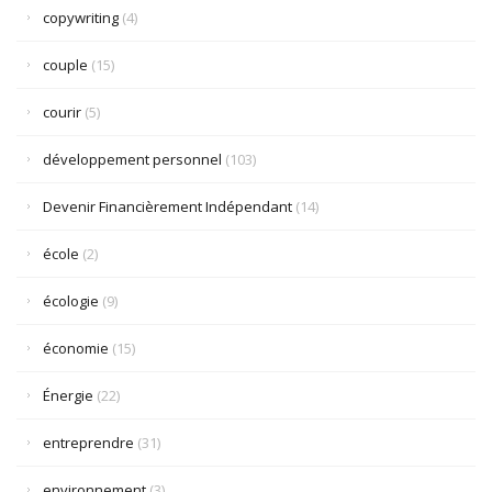
copywriting
(4)
couple
(15)
courir
(5)
développement personnel
(103)
Devenir Financièrement Indépendant
(14)
école
(2)
écologie
(9)
économie
(15)
Énergie
(22)
entreprendre
(31)
environnement
(3)