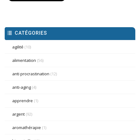
CATÉGORIES
agilité
(10)
alimentation
(56)
anti procrastination
(12)
anti-aging
(4)
apprendre
(1)
argent
(92)
aromathérapie
(1)