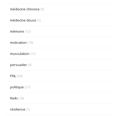
médecine chinoise
(5)
médecine douce
(1)
mémoire
(12)
motivation
(19)
musculation
(11)
persuader
(6)
PNL
(59)
politique
(27)
Reiki
(16)
résilience
(1)