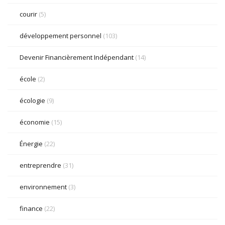
courir
(5)
développement personnel
(103)
Devenir Financièrement Indépendant
(14)
école
(2)
écologie
(9)
économie
(15)
Énergie
(22)
entreprendre
(31)
environnement
(3)
finance
(22)