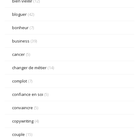
bien vieillir
(12)
bloguer
(42)
bonheur
(7)
business
(39)
cancer
(5)
changer de métier
(14)
complot
(7)
confiance en soi
(5)
convaincre
(5)
copywriting
(4)
couple
(15)