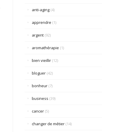
anti-aging
(4)
apprendre
(1)
argent
(92)
aromathérapie
(1)
bien vieillir
(12)
bloguer
(42)
bonheur
(7)
business
(39)
cancer
(5)
changer de métier
(14)