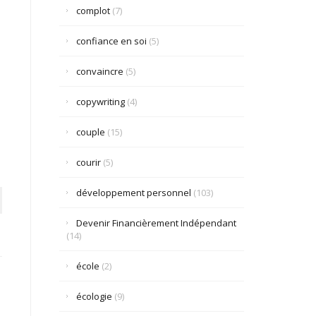
complot
(7)
confiance en soi
(5)
convaincre
(5)
copywriting
(4)
couple
(15)
courir
(5)
développement personnel
(103)
Devenir Financièrement Indépendant
(14)
école
(2)
écologie
(9)