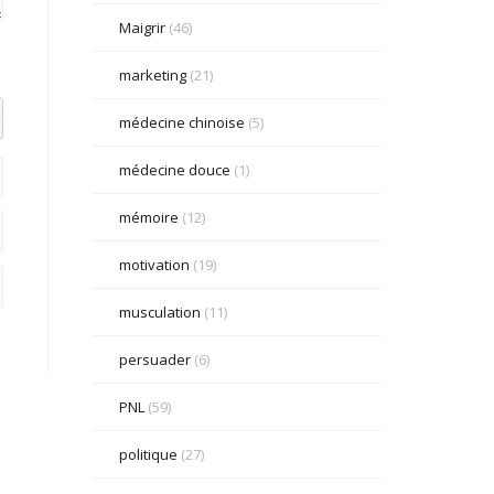
Maigrir
(46)
marketing
(21)
el datetime=""> <em> <i> <q cite=""> <strike> <strong>
médecine chinoise
(5)
médecine douce
(1)
mémoire
(12)
motivation
(19)
musculation
(11)
persuader
(6)
PNL
(59)
politique
(27)