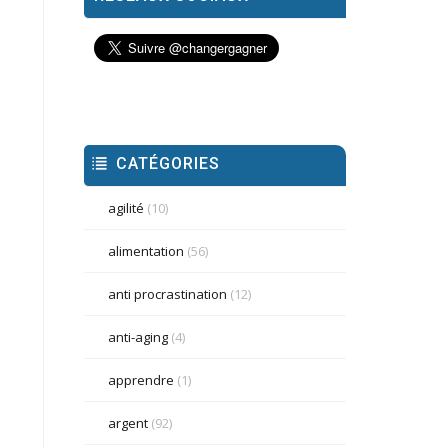
CATÉGORIES
agilité
(10)
alimentation
(56)
anti procrastination
(12)
anti-aging
(4)
apprendre
(1)
argent
(92)