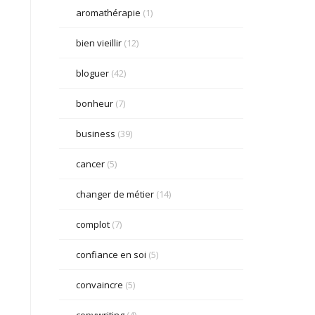
aromathérapie
(1)
bien vieillir
(12)
bloguer
(42)
bonheur
(7)
business
(39)
cancer
(5)
changer de métier
(14)
complot
(7)
confiance en soi
(5)
convaincre
(5)
copywriting
(4)