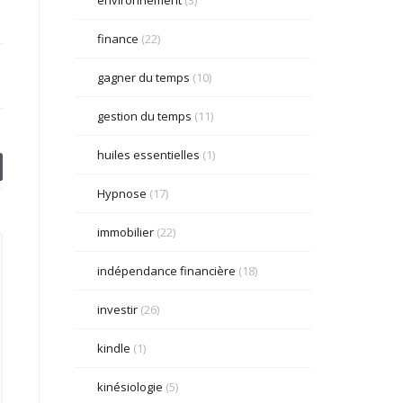
finance
(22)
gagner du temps
(10)
gestion du temps
(11)
huiles essentielles
(1)
Hypnose
(17)
immobilier
(22)
indépendance financière
(18)
investir
(26)
kindle
(1)
kinésiologie
(5)