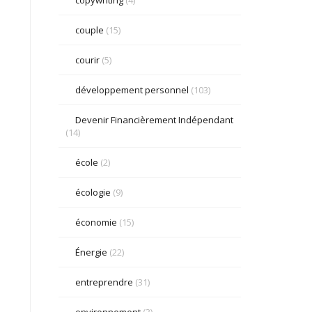
couple
(15)
courir
(5)
développement personnel
(103)
Devenir Financièrement Indépendant
(14)
école
(2)
écologie
(9)
économie
(15)
Énergie
(22)
entreprendre
(31)
environnement
(3)