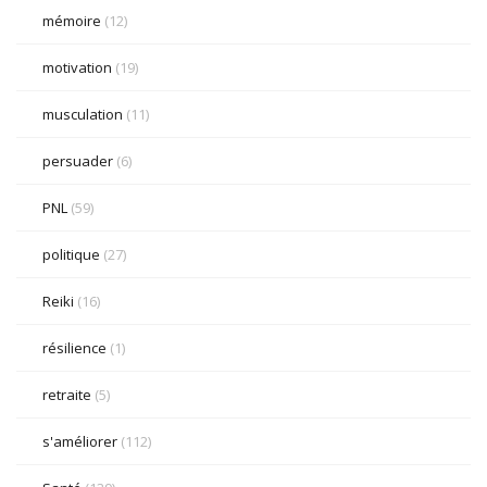
mémoire
(12)
motivation
(19)
musculation
(11)
persuader
(6)
PNL
(59)
politique
(27)
Reiki
(16)
résilience
(1)
retraite
(5)
s'améliorer
(112)