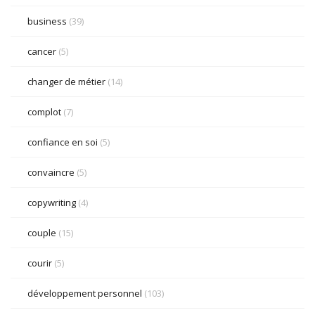
business
(39)
cancer
(5)
changer de métier
(14)
complot
(7)
confiance en soi
(5)
convaincre
(5)
copywriting
(4)
couple
(15)
courir
(5)
développement personnel
(103)