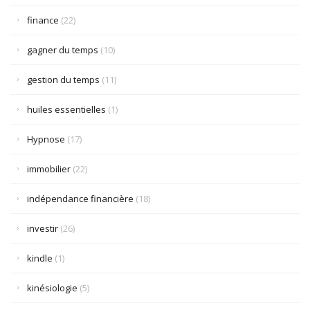
finance
(22)
gagner du temps
(10)
gestion du temps
(11)
huiles essentielles
(1)
Hypnose
(17)
immobilier
(22)
indépendance financière
(18)
investir
(26)
kindle
(1)
kinésiologie
(5)