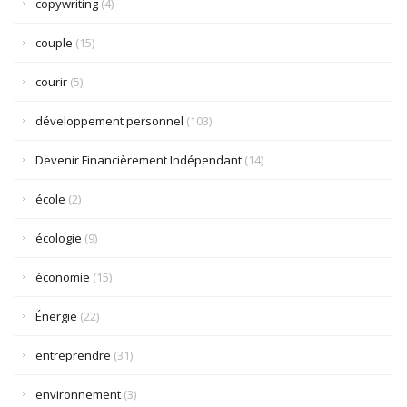
copywriting
(4)
couple
(15)
courir
(5)
développement personnel
(103)
Devenir Financièrement Indépendant
(14)
école
(2)
écologie
(9)
économie
(15)
Énergie
(22)
entreprendre
(31)
environnement
(3)