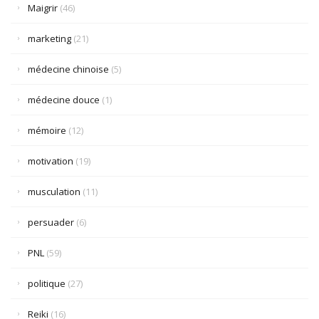
Maigrir
(46)
marketing
(21)
médecine chinoise
(5)
médecine douce
(1)
mémoire
(12)
motivation
(19)
musculation
(11)
persuader
(6)
PNL
(59)
politique
(27)
Reiki
(16)