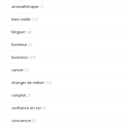
aromathérapie
(1)
bien vieillir
(12)
bloguer
(42)
bonheur
(7)
business
(39)
cancer
(5)
changer de métier
(14)
complot
(7)
confiance en soi
(5)
convaincre
(5)