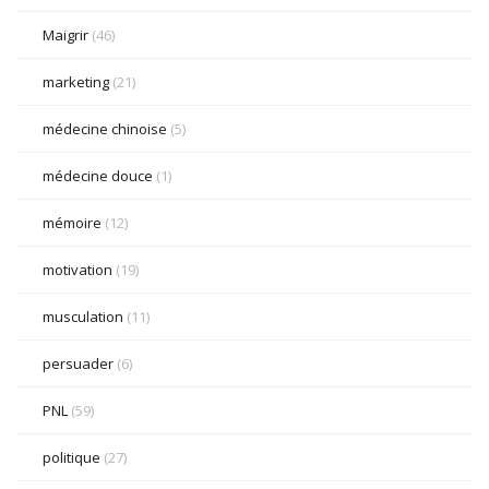
Maigrir
(46)
marketing
(21)
médecine chinoise
(5)
médecine douce
(1)
mémoire
(12)
motivation
(19)
musculation
(11)
persuader
(6)
PNL
(59)
politique
(27)