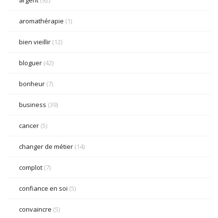
argent
(92)
aromathérapie
(1)
bien vieillir
(12)
bloguer
(42)
bonheur
(7)
business
(39)
cancer
(5)
changer de métier
(14)
complot
(7)
confiance en soi
(5)
convaincre
(5)