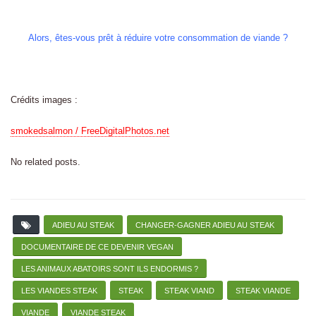
Alors, êtes-vous prêt à réduire votre consommation de viande ?
Crédits images :
smokedsalmon / FreeDigitalPhotos.net
No related posts.
ADIEU AU STEAK
CHANGER-GAGNER ADIEU AU STEAK
DOCUMENTAIRE DE CE DEVENIR VEGAN
LES ANIMAUX ABATOIRS SONT ILS ENDORMIS ?
LES VIANDES STEAK
STEAK
STEAK VIAND
STEAK VIANDE
VIANDE
VIANDE STEAK