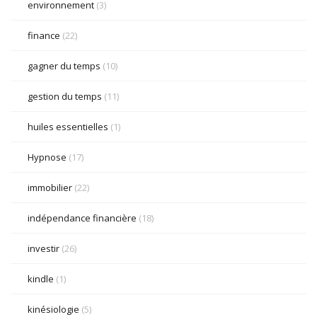
environnement
(3)
finance
(22)
gagner du temps
(10)
gestion du temps
(11)
huiles essentielles
(1)
Hypnose
(17)
immobilier
(22)
indépendance financière
(18)
investir
(26)
kindle
(1)
kinésiologie
(5)