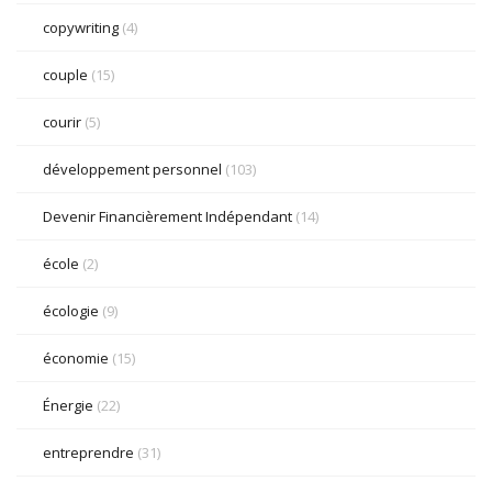
copywriting
(4)
couple
(15)
courir
(5)
développement personnel
(103)
Devenir Financièrement Indépendant
(14)
école
(2)
écologie
(9)
économie
(15)
Énergie
(22)
entreprendre
(31)